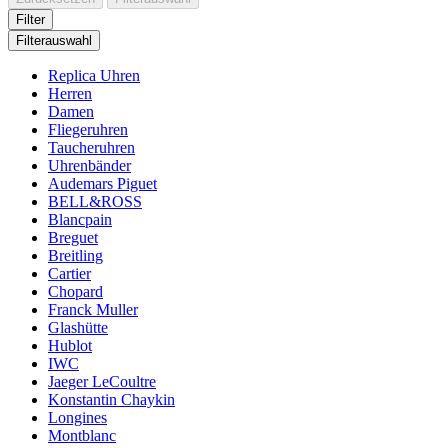
Filter
Filterauswahl
Replica Uhren
Herren
Damen
Fliegeruhren
Taucheruhren
Uhrenbänder
Audemars Piguet
BELL&ROSS
Blancpain
Breguet
Breitling
Cartier
Chopard
Franck Muller
Glashütte
Hublot
IWC
Jaeger LeCoultre
Konstantin Chaykin
Longines
Montblanc