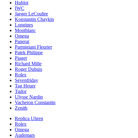
Hublot
IWC
Jaeger LeCoultre
Konstantin Chaykin
Longines
Montblanc
Omega
Panerai
Parmigiani Fleurier
Patek Philippe
Piaget
Richard Mille
Roger Dubuis
Rolex
Sevenfriday
Tag Heuer
Tudor
Ulysse Nardin
Vacheron Constantin
Zenith
Replica Uhren
Rolex
Omega
Audemars