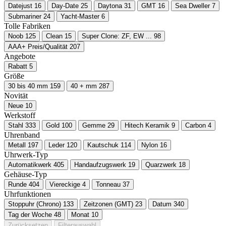
Datejust
16
Day-Date
25
Daytona
31
GMT
16
Sea Dweller
7
Submariner
24
Yacht-Master
6
Tolle Fabriken
Noob
125
Clean
15
Super Clone: ZF, EW ...
98
AAA+ Preis/Qualität
207
Angebote
Rabatt
5
Größe
30 bis 40 mm
159
40 + mm
287
Novität
Neue
10
Werkstoff
Stahl
333
Gold
100
Gemme
29
Hitech Keramik
9
Carbon
4
Uhrenband
Metall
197
Leder
120
Kautschuk
114
Nylon
16
Uhrwerk-Typ
Automatikwerk
405
Handaufzugswerk
19
Quarzwerk
18
Gehäuse-Typ
Runde
404
Viereckige
4
Tonneau
37
Uhrfunktionen
Stoppuhr (Chrono)
133
Zeitzonen (GMT)
23
Datum
340
Tag der Woche
48
Monat
10
Zurücksetzen
Filterauswahl