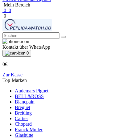
Mein Bereich
0
0
0
Kontakt über WhatsApp
0
0€
Zur Kasse
Top-Marken
Audemars Piguet
BELL&ROSS
Blancpain
Breguet
Breitling
Cartier
Chopard
Franck Muller
Glashütte