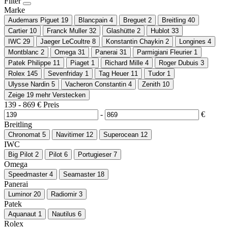
Filter
Marke
Audemars Piguet
19
Blancpain
4
Breguet
2
Breitling
40
Cartier
10
Franck Muller
32
Glashütte
2
Hublot
33
IWC
29
Jaeger LeCoultre
8
Konstantin Chaykin
2
Longines
4
Montblanc
2
Omega
31
Panerai
31
Parmigiani Fleurier
1
Patek Philippe
11
Piaget
1
Richard Mille
4
Roger Dubuis
3
Rolex
145
Sevenfriday
1
Tag Heuer
11
Tudor
1
Ulysse Nardin
5
Vacheron Constantin
4
Zenith
10
Zeige 19 mehr
Verstecken
139
-
869
€
Preis
-
€
Breitling
Chronomat
5
Navitimer
12
Superocean
12
IWC
Big Pilot
2
Pilot
6
Portugieser
7
Omega
Speedmaster
4
Seamaster
18
Panerai
Luminor
20
Radiomir
3
Patek
Aquanaut
1
Nautilus
6
Rolex