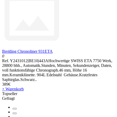
Breitling Chronoliner 931ETA
0
Ref. Y2431012|BE10|443AHochwertige SWISS ETA 7750 Werk,
28800 bhh., Automatik.Stunden, Minuten, Sekundenzeiger, Daten,
voll funktionsfähige Chronograph.46 mm, Höhe 16
mm.Keramiklünette. 904L Edelstahl Gehäuse.Kratzfestes
Saphirglas.Schwarz..
389€
+ Warenkorb
Topseller
Gefragt