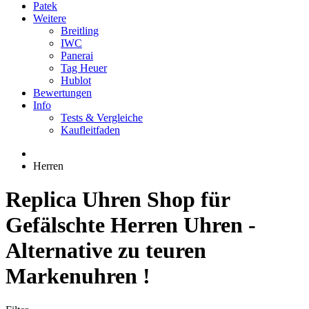
Patek
Weitere
Breitling
IWC
Panerai
Tag Heuer
Hublot
Bewertungen
Info
Tests & Vergleiche
Kaufleitfaden
Herren
Replica Uhren Shop für
Gefälschte Herren Uhren -
Alternative zu teuren
Markenuhren !