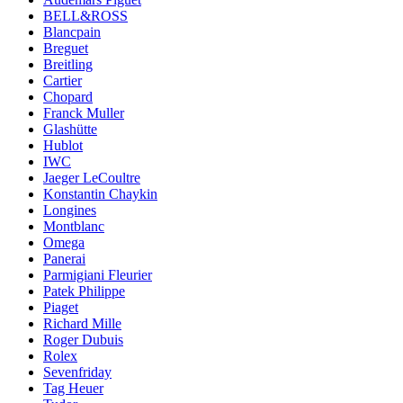
BELL&ROSS
Blancpain
Breguet
Breitling
Cartier
Chopard
Franck Muller
Glashütte
Hublot
IWC
Jaeger LeCoultre
Konstantin Chaykin
Longines
Montblanc
Omega
Panerai
Parmigiani Fleurier
Patek Philippe
Piaget
Richard Mille
Roger Dubuis
Rolex
Sevenfriday
Tag Heuer