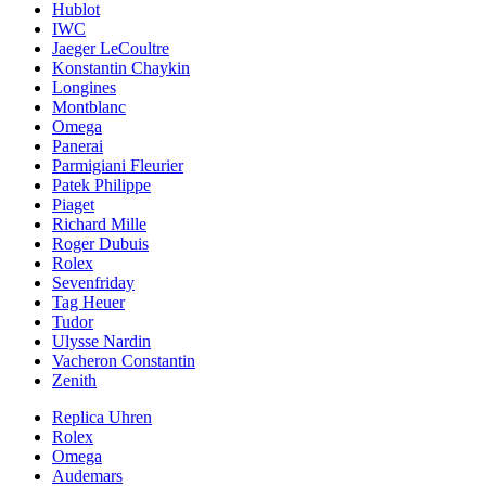
Hublot
IWC
Jaeger LeCoultre
Konstantin Chaykin
Longines
Montblanc
Omega
Panerai
Parmigiani Fleurier
Patek Philippe
Piaget
Richard Mille
Roger Dubuis
Rolex
Sevenfriday
Tag Heuer
Tudor
Ulysse Nardin
Vacheron Constantin
Zenith
Replica Uhren
Rolex
Omega
Audemars