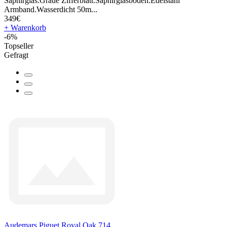
Saphirglas.Graue Zifferblatt.Saphirglasboden.Edelstahl
Armband.Wasserdicht 50m...
349€
+ Warenkorb
-6%
Topseller
Gefragt
Audemars Piguet Royal Oak 714