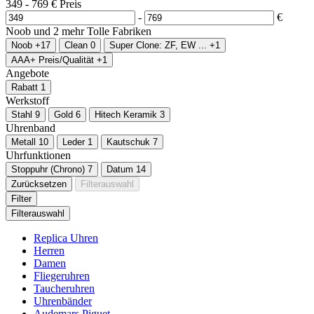
349
-
769
€
Preis
-
€
Noob und
2
mehr
Tolle Fabriken
Noob
+17
Clean
0
Super Clone: ZF, EW ...
+1
AAA+ Preis/Qualität
+1
Angebote
Rabatt
1
Werkstoff
Stahl
9
Gold
6
Hitech Keramik
3
Uhrenband
Metall
10
Leder
1
Kautschuk
7
Uhrfunktionen
Stoppuhr (Chrono)
7
Datum
14
Zurücksetzen
Filterauswahl
Filter
Filterauswahl
Replica Uhren
Herren
Damen
Fliegeruhren
Taucheruhren
Uhrenbänder
Audemars Piguet