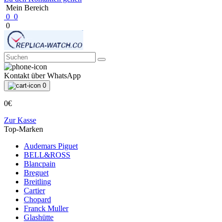
Mein Bereich
0
0
0
Kontakt über WhatsApp
0
0€
Zur Kasse
Top-Marken
Audemars Piguet
BELL&ROSS
Blancpain
Breguet
Breitling
Cartier
Chopard
Franck Muller
Glashütte