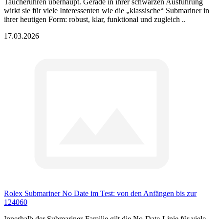
Taucheruhren überhaupt. Gerade in ihrer schwarzen Ausführung
wirkt sie für viele Interessenten wie die „klassische“ Submariner in
ihrer heutigen Form: robust, klar, funktional und zugleich ..
17.03.2026
Rolex Submariner No Date im Test: von den Anfängen bis zur
124060
Innerhalb der Submariner-Familie gilt die No-Date-Linie für viele