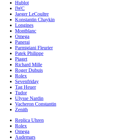
Hublot
IWC
Jaeger LeCoultre
Konstantin Chaykin
Longines
Montblanc
Omega
Panerai
Parmigiani Fleurier
Patek Philippe
Piaget
Richard Mille
Roger Dubuis
Rolex
Sevenfriday
Tag Heuer
Tudor
Ulysse Nardin
Vacheron Constantin
Zenith
Replica Uhren
Rolex
Omega
Audemars