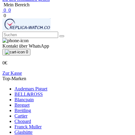
Mein Bereich
0
0
0
Kontakt über WhatsApp
0
0€
Zur Kasse
Top-Marken
Audemars Piguet
BELL&ROSS
Blancpain
Breguet
Breitling
Cartier
Chopard
Franck Muller
Glashütte