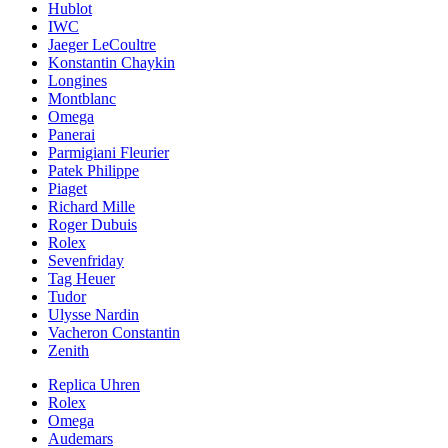
Hublot
IWC
Jaeger LeCoultre
Konstantin Chaykin
Longines
Montblanc
Omega
Panerai
Parmigiani Fleurier
Patek Philippe
Piaget
Richard Mille
Roger Dubuis
Rolex
Sevenfriday
Tag Heuer
Tudor
Ulysse Nardin
Vacheron Constantin
Zenith
Replica Uhren
Rolex
Omega
Audemars