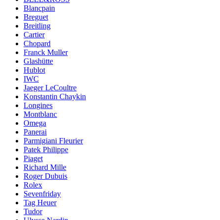
Blancpain
Breguet
Breitling
Cartier
Chopard
Franck Muller
Glashütte
Hublot
IWC
Jaeger LeCoultre
Konstantin Chaykin
Longines
Montblanc
Omega
Panerai
Parmigiani Fleurier
Patek Philippe
Piaget
Richard Mille
Roger Dubuis
Rolex
Sevenfriday
Tag Heuer
Tudor