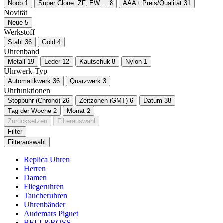
Noob
1
Super Clone: ZF, EW ...
8
AAA+ Preis/Qualität
31
Novität
Neue
5
Werkstoff
Stahl
36
Gold
4
Uhrenband
Metall
19
Leder
12
Kautschuk
8
Nylon
1
Uhrwerk-Typ
Automatikwerk
36
Quarzwerk
3
Uhrfunktionen
Stoppuhr (Chrono)
26
Zeitzonen (GMT)
6
Datum
38
Tag der Woche
2
Monat
2
Zurücksetzen
Filterauswahl
Filter
Filterauswahl
Replica Uhren
Herren
Damen
Fliegeruhren
Taucheruhren
Uhrenbänder
Audemars Piguet
BELL&ROSS