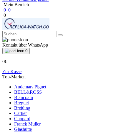
Mein Bereich
0
0
0
Kontakt über WhatsApp
0
0€
Zur Kasse
Top-Marken
Audemars Piguet
BELL&ROSS
Blancpain
Breguet
Breitling
Cartier
Chopard
Franck Muller
Glashütte