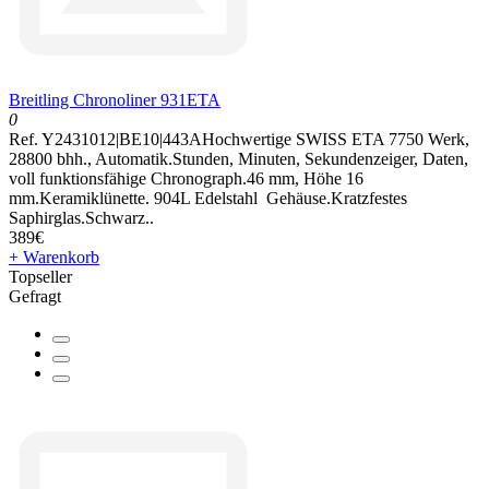
Breitling Chronoliner 931ETA
0
Ref. Y2431012|BE10|443AHochwertige SWISS ETA 7750 Werk,
28800 bhh., Automatik.Stunden, Minuten, Sekundenzeiger, Daten,
voll funktionsfähige Chronograph.46 mm, Höhe 16
mm.Keramiklünette. 904L Edelstahl Gehäuse.Kratzfestes
Saphirglas.Schwarz..
389€
+ Warenkorb
Topseller
Gefragt