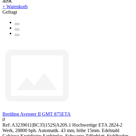
409€
+ Warenkorb
Gefragt
Breitling Avenger II GMT 875ETA
0
Ref: A3239011|BC35|152S|A20S.1 Hochwertige ETA 2824-2
Werk, 28800 bph. Automatik. 43 mm, höhe 15mm. Edelstahl
Gehäuse.Kratzfestes Saphirglas. Schwarze Zifferblatt. Stahlboden.