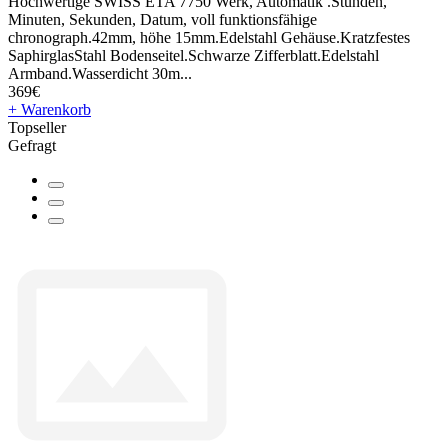
Hochwertige SWISS ETA 7750 Werk, Automatik .Stunden,
Minuten, Sekunden, Datum, voll funktionsfähige
chronograph.42mm, höhe 15mm.Edelstahl Gehäuse.Kratzfestes
SaphirglasStahl Bodenseitel.Schwarze Zifferblatt.Edelstahl
Armband.Wasserdicht 30m...
369€
+ Warenkorb
Topseller
Gefragt