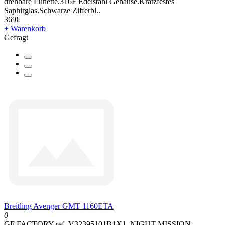
drehbare Lünette.316F Edelstahl Gehäuse.Kratzfestes
Saphirglas.Schwarze Zifferbl..
369€
+ Warenkorb
Gefragt
Breitling Avenger GMT 1160ETA
0
GF FACTORY ref. V32395101B1X1 NIGHT MISSION