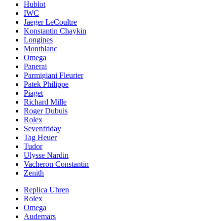
Hublot
IWC
Jaeger LeCoultre
Konstantin Chaykin
Longines
Montblanc
Omega
Panerai
Parmigiani Fleurier
Patek Philippe
Piaget
Richard Mille
Roger Dubuis
Rolex
Sevenfriday
Tag Heuer
Tudor
Ulysse Nardin
Vacheron Constantin
Zenith
Replica Uhren
Rolex
Omega
Audemars