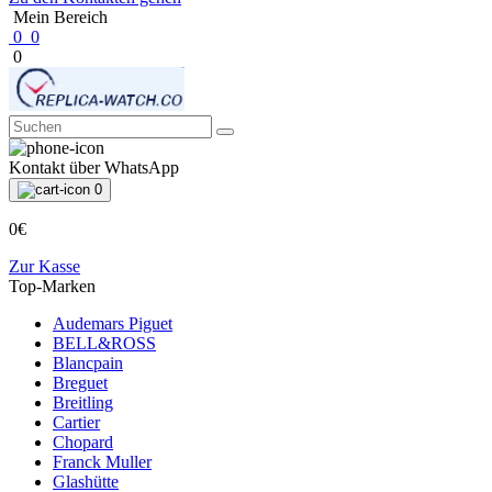
Mein Bereich
0
0
0
Kontakt über WhatsApp
0
0€
Zur Kasse
Top-Marken
Audemars Piguet
BELL&ROSS
Blancpain
Breguet
Breitling
Cartier
Chopard
Franck Muller
Glashütte