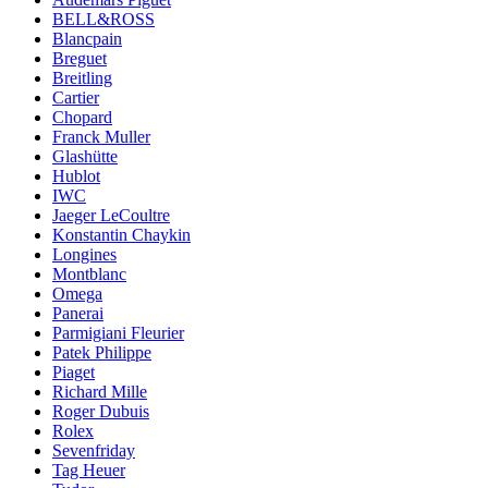
BELL&ROSS
Blancpain
Breguet
Breitling
Cartier
Chopard
Franck Muller
Glashütte
Hublot
IWC
Jaeger LeCoultre
Konstantin Chaykin
Longines
Montblanc
Omega
Panerai
Parmigiani Fleurier
Patek Philippe
Piaget
Richard Mille
Roger Dubuis
Rolex
Sevenfriday
Tag Heuer