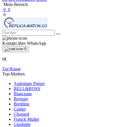
Mein Bereich
0
0
0
Kontakt über WhatsApp
0
0€
Zur Kasse
Top-Marken
Audemars Piguet
BELL&ROSS
Blancpain
Breguet
Breitling
Cartier
Chopard
Franck Muller
Glashütte