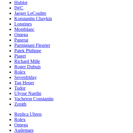
Hublot
IWC
Jaeger LeCoultre
Konstantin Chaykin
Longines
Montblanc
Omega
Panerai
Parmigiani Fleurier
Patek Philippe
Piaget
Richard Mille
Roger Dubuis
Rolex
Sevenfriday
Tag Heuer
Tudor
Ulysse Nardin
Vacheron Constantin
Zenith
Replica Uhren
Rolex
Omega
Audemars