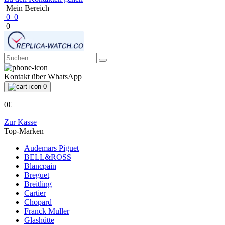
Mein Bereich
0
0
0
Kontakt über WhatsApp
0
0€
Zur Kasse
Top-Marken
Audemars Piguet
BELL&ROSS
Blancpain
Breguet
Breitling
Cartier
Chopard
Franck Muller
Glashütte