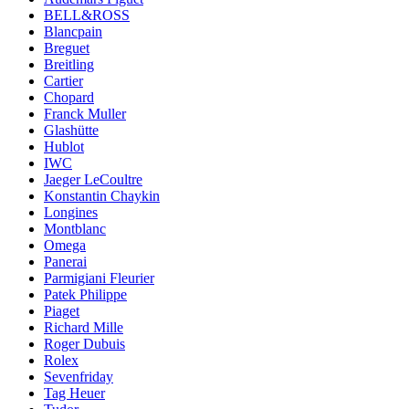
BELL&ROSS
Blancpain
Breguet
Breitling
Cartier
Chopard
Franck Muller
Glashütte
Hublot
IWC
Jaeger LeCoultre
Konstantin Chaykin
Longines
Montblanc
Omega
Panerai
Parmigiani Fleurier
Patek Philippe
Piaget
Richard Mille
Roger Dubuis
Rolex
Sevenfriday
Tag Heuer