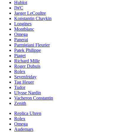
Hublot
IWC
Jaeger LeCoultre
Konstantin Chaykin
Longines
Montblanc
Omega
Panerai
Parmigiani Fleurier
Patek Philippe
Piaget
Richard Mille
Roger Dubuis
Rolex
Sevenfriday
Tag Heuer
Tudor
Ulysse Nardin
Vacheron Constantin
Zenith
Replica Uhren
Rolex
Omega
Audemars