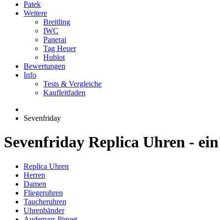
Patek
Weitere
Breitling
IWC
Panerai
Tag Heuer
Hublot
Bewertungen
Info
Tests & Vergleiche
Kaufleitfaden
Sevenfriday
Sevenfriday Replica Uhren - ein
Replica Uhren
Herren
Damen
Fliegeruhren
Taucheruhren
Uhrenbänder
Audemars Piguet