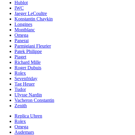
Hublot
IWC
Jaeger LeCoultre
Konstantin Chaykin
Longines
Montblanc
Omega
Panerai
Parmigiani Fleurier
Patek Philippe
Piaget
Richard Mille
Roger Dubuis
Rolex
Sevenfriday
Tag Heuer
Tudor
Ulysse Nardin
Vacheron Constantin
Zenith
Replica Uhren
Rolex
Omega
Audemars