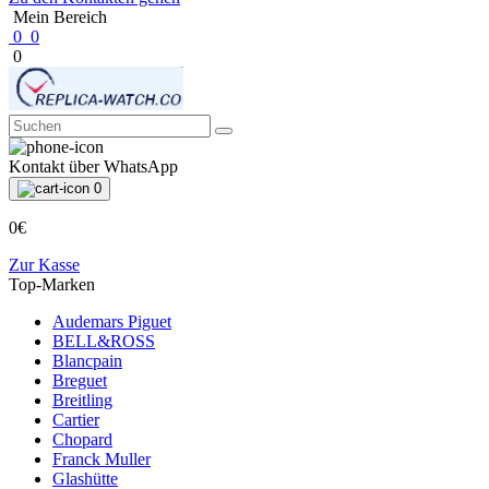
Mein Bereich
0
0
0
Kontakt über WhatsApp
0
0€
Zur Kasse
Top-Marken
Audemars Piguet
BELL&ROSS
Blancpain
Breguet
Breitling
Cartier
Chopard
Franck Muller
Glashütte