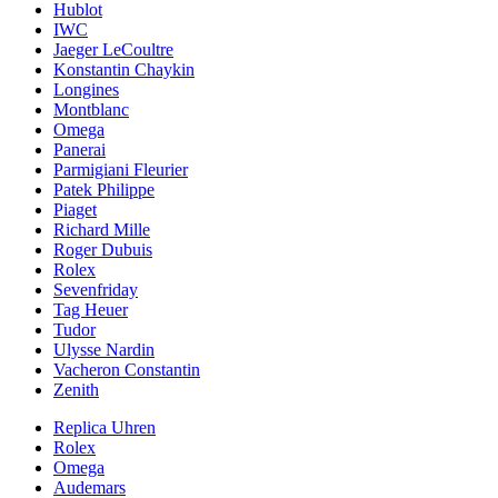
Hublot
IWC
Jaeger LeCoultre
Konstantin Chaykin
Longines
Montblanc
Omega
Panerai
Parmigiani Fleurier
Patek Philippe
Piaget
Richard Mille
Roger Dubuis
Rolex
Sevenfriday
Tag Heuer
Tudor
Ulysse Nardin
Vacheron Constantin
Zenith
Replica Uhren
Rolex
Omega
Audemars