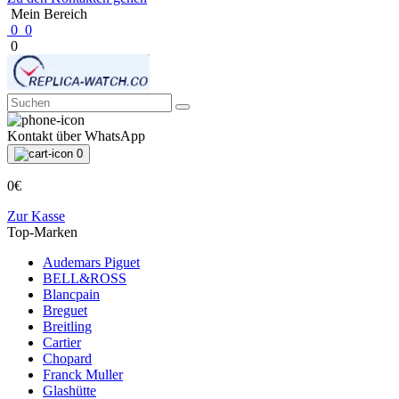
Mein Bereich
0
0
0
Kontakt über WhatsApp
0
0€
Zur Kasse
Top-Marken
Audemars Piguet
BELL&ROSS
Blancpain
Breguet
Breitling
Cartier
Chopard
Franck Muller
Glashütte