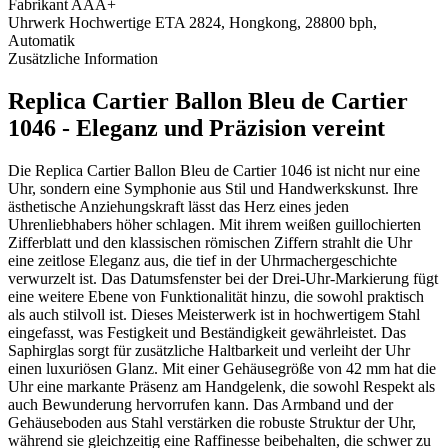
Fabrikant
AAA+
Uhrwerk
Hochwertige ETA 2824, Hongkong, 28800 bph,
Automatik
Zusätzliche Information
Replica Cartier Ballon Bleu de Cartier
1046 - Eleganz und Präzision vereint
Die Replica Cartier Ballon Bleu de Cartier 1046 ist nicht nur eine
Uhr, sondern eine Symphonie aus Stil und Handwerkskunst. Ihre
ästhetische Anziehungskraft lässt das Herz eines jeden
Uhrenliebhabers höher schlagen. Mit ihrem weißen guillochierten
Zifferblatt und den klassischen römischen Ziffern strahlt die Uhr
eine zeitlose Eleganz aus, die tief in der Uhrmachergeschichte
verwurzelt ist. Das Datumsfenster bei der Drei-Uhr-Markierung fügt
eine weitere Ebene von Funktionalität hinzu, die sowohl praktisch
als auch stilvoll ist. Dieses Meisterwerk ist in hochwertigem Stahl
eingefasst, was Festigkeit und Beständigkeit gewährleistet. Das
Saphirglas sorgt für zusätzliche Haltbarkeit und verleiht der Uhr
einen luxuriösen Glanz. Mit einer Gehäusegröße von 42 mm hat die
Uhr eine markante Präsenz am Handgelenk, die sowohl Respekt als
auch Bewunderung hervorrufen kann. Das Armband und der
Gehäuseboden aus Stahl verstärken die robuste Struktur der Uhr,
während sie gleichzeitig eine Raffinesse beibehalten, die schwer zu