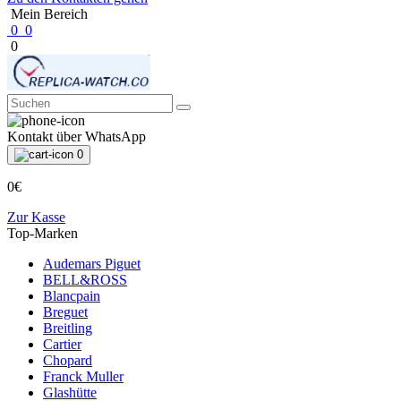
Mein Bereich
0
0
0
Kontakt über WhatsApp
0
0€
Zur Kasse
Top-Marken
Audemars Piguet
BELL&ROSS
Blancpain
Breguet
Breitling
Cartier
Chopard
Franck Muller
Glashütte