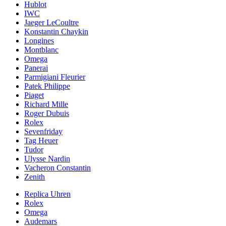
Hublot
IWC
Jaeger LeCoultre
Konstantin Chaykin
Longines
Montblanc
Omega
Panerai
Parmigiani Fleurier
Patek Philippe
Piaget
Richard Mille
Roger Dubuis
Rolex
Sevenfriday
Tag Heuer
Tudor
Ulysse Nardin
Vacheron Constantin
Zenith
Replica Uhren
Rolex
Omega
Audemars