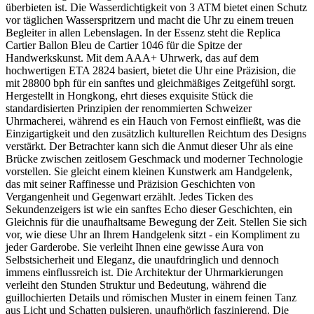
überbieten ist. Die Wasserdichtigkeit von 3 ATM bietet einen Schutz
vor täglichen Wasserspritzern und macht die Uhr zu einem treuen
Begleiter in allen Lebenslagen. In der Essenz steht die Replica
Cartier Ballon Bleu de Cartier 1046 für die Spitze der
Handwerkskunst. Mit dem AAA+ Uhrwerk, das auf dem
hochwertigen ETA 2824 basiert, bietet die Uhr eine Präzision, die
mit 28800 bph für ein sanftes und gleichmäßiges Zeitgefühl sorgt.
Hergestellt in Hongkong, ehrt dieses exquisite Stück die
standardisierten Prinzipien der renommierten Schweizer
Uhrmacherei, während es ein Hauch von Fernost einfließt, was die
Einzigartigkeit und den zusätzlich kulturellen Reichtum des Designs
verstärkt. Der Betrachter kann sich die Anmut dieser Uhr als eine
Brücke zwischen zeitlosem Geschmack und moderner Technologie
vorstellen. Sie gleicht einem kleinen Kunstwerk am Handgelenk,
das mit seiner Raffinesse und Präzision Geschichten von
Vergangenheit und Gegenwart erzählt. Jedes Ticken des
Sekundenzeigers ist wie ein sanftes Echo dieser Geschichten, ein
Gleichnis für die unaufhaltsame Bewegung der Zeit. Stellen Sie sich
vor, wie diese Uhr an Ihrem Handgelenk sitzt - ein Kompliment zu
jeder Garderobe. Sie verleiht Ihnen eine gewisse Aura von
Selbstsicherheit und Eleganz, die unaufdringlich und dennoch
immens einflussreich ist. Die Architektur der Uhrmarkierungen
verleiht den Stunden Struktur und Bedeutung, während die
guillochierten Details und römischen Muster in einem feinen Tanz
aus Licht und Schatten pulsieren, unaufhörlich faszinierend. Die