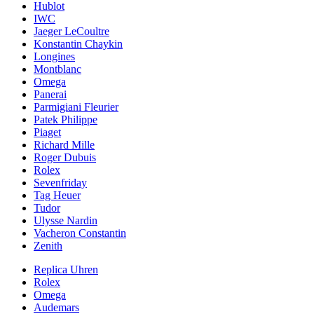
Hublot
IWC
Jaeger LeCoultre
Konstantin Chaykin
Longines
Montblanc
Omega
Panerai
Parmigiani Fleurier
Patek Philippe
Piaget
Richard Mille
Roger Dubuis
Rolex
Sevenfriday
Tag Heuer
Tudor
Ulysse Nardin
Vacheron Constantin
Zenith
Replica Uhren
Rolex
Omega
Audemars