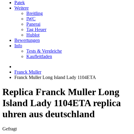
Patek
Weitere
Breitling
IWC
Panerai
Tag Heuer
Hublot
Bewertungen
Info
Tests & Vergleiche
Kaufleitfaden
Franck Muller
Franck Muller Long Island Lady 1104ETA
Replica Franck Muller Long
Island Lady 1104ETA replica
uhren aus deutschland
Gefragt