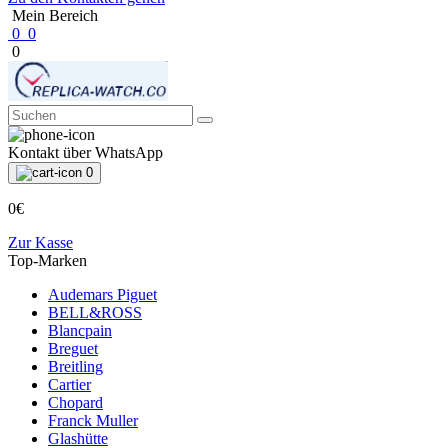
Mein Bereich
0
0
0
Kontakt über WhatsApp
0
0€
Zur Kasse
Top-Marken
Audemars Piguet
BELL&ROSS
Blancpain
Breguet
Breitling
Cartier
Chopard
Franck Muller
Glashütte