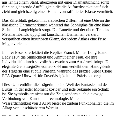
aus langlebigem Stahl, überzogen mit einer Diamantschicht, sorgt
für eine glänzende Auffälligkeit, die die Aufmerksamkeit auf sich
zieht und gleichzeitig einen Hauch von raffinierter Klasse vermittelt.
Das Zifferblatt, gekrönt mit arabischen Ziffern, ist eine Ode an die
klassische Uhrmacherkunst, während das Saphirglas für eine klare
Sicht und Langlebigkeit sorgt. Die Lunette und der obere Teil des
Metallarmbands, üppig mit künstlichen Diamanten verziert,
versprühen einen luxuriösen Glanz, der jedem Anlass eine Prise
Magie verleiht.
In ihrer Essenz reflektiert die Replica Franck Muller Long Island
Lady 1104 die Sinnlichkeit und Anmut einer Frau, die ihre
Individualität durch stilvolle Accessoires zum Ausdruck bringt. Die
elegante Gehäusegröße von 26 x 44 mm verleiht dem Handgelenk
der Trägerin eine subtile Präsenz, während das präzise Super Clone
ETA Quarz Uhrwerk für Zuverlässigkeit und Präzision sorgt.
Diese Uhr entführt die Trägerin in eine Welt der Fantasie und des
Luxus, in der jeder Moment kostbar und jede Sekunde ein Schatz
ist. Sie symbolisiert nicht nur die Zeit, sondern auch die ewige
Verbindung von Kunst und Technologie. Mit einer
Wasserdichtigkeit von 3 ATM bietet sie zudem Funktionalität, die im
Alltag von unschätzbarem Wert ist.