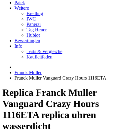
Patek
Weitere
Breitling
IWC
Panerai
Tag Heuer
Hublot
Bewertungen
Info
Tests & Vergleiche
Kaufleitfaden
Franck Muller
Franck Muller Vanguard Crazy Hours 1116ETA
Replica Franck Muller
Vanguard Crazy Hours
1116ETA replica uhren
wasserdicht