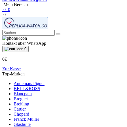
Mein Bereich
0
0
0
Kontakt über WhatsApp
0
0€
Zur Kasse
Top-Marken
Audemars Piguet
BELL&ROSS
Blancpain
Breguet
Breitling
Cartier
Chopard
Franck Muller
Glashütte