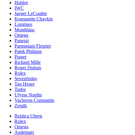
Hublot
IWC
Jaeger LeCoultre
Konstantin Chaykin
Longines
Montblanc
Omega
Panerai
Parmigiani Fleurier
Patek Philippe
Piaget
Richard Mille
Roger Dubuis
Rolex
Sevenfriday
Tag Heuer
Tudor
Ulysse Nardin
Vacheron Constantin
Zenith
Replica Uhren
Rolex
Omega
Audemars