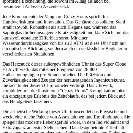
sportliche Erscheinung, die sowohl im Alltag als auch bei
besonderen Anlässen Akzente setzt.
Jede Komponente der Vanguard Crazy Hours spricht für
Handwerkskunst und Innovation. Das Gehäuse aus solidem Stahl
strahlt sowohl Robustheit als auch Eleganz aus, während das
Saphirglas für herausragende Kratzfestigkeit und klare Sicht auf das
kunstvoll gestaltete Zifferblatt sorgt. Mit einer
Wasserundurchlässigkeit von bis zu 3 ATM ist diese Uhr nicht nur
ein optischer Blickfang, sondern auch ein verlässlicher Begleiter in
verschiedensten Situationen.
Das Herzstück dieser außergewöhnlichen Uhr ist das Super Clone
ETA Uhrwerk, das mit einer Frequenz von 28.800
Halbschwingungen pro Stunde arbeitet. Die Präzision und
Zuverlässigkeit sind Zeugen der herausragenden Ingenieurskunst,
die sich hinter diesem Chronometer verbirgt. Das Uhrwerk,
kombiniert mit der illustrierten "Crazy Hours" Komplikation, bietet
ein einzigartiges Erlebnis des Zeitablaufs, das bei jedem Blick auf
das Handgelenk fasziniert.
Die ästhetische Wirkung dieser Uhr transcendet das Physische und
weckt eine reiche Palette von Assoziationen und Empfindungen. Sie
spiegelt das moderne Lebensgefühl wider, in dem Individualität und
Extravaganz an erster Stelle stehen. Das designbetonte Zifferblatt
mit seinen unorthodox platzierten Indizes wirkt wie eine Einladung