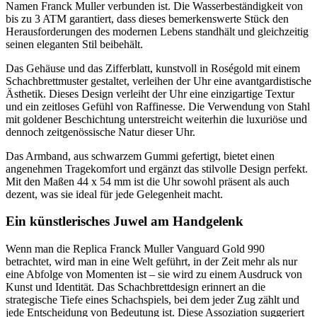
Namen Franck Muller verbunden ist. Die Wasserbeständigkeit von
bis zu 3 ATM garantiert, dass dieses bemerkenswerte Stück den
Herausforderungen des modernen Lebens standhält und gleichzeitig
seinen eleganten Stil beibehält.
Das Gehäuse und das Zifferblatt, kunstvoll in Roségold mit einem
Schachbrettmuster gestaltet, verleihen der Uhr eine avantgardistische
Ästhetik. Dieses Design verleiht der Uhr eine einzigartige Textur
und ein zeitloses Gefühl von Raffinesse. Die Verwendung von Stahl
mit goldener Beschichtung unterstreicht weiterhin die luxuriöse und
dennoch zeitgenössische Natur dieser Uhr.
Das Armband, aus schwarzem Gummi gefertigt, bietet einen
angenehmen Tragekomfort und ergänzt das stilvolle Design perfekt.
Mit den Maßen 44 x 54 mm ist die Uhr sowohl präsent als auch
dezent, was sie ideal für jede Gelegenheit macht.
Ein künstlerisches Juwel am Handgelenk
Wenn man die Replica Franck Muller Vanguard Gold 990
betrachtet, wird man in eine Welt geführt, in der Zeit mehr als nur
eine Abfolge von Momenten ist – sie wird zu einem Ausdruck von
Kunst und Identität. Das Schachbrettdesign erinnert an die
strategische Tiefe eines Schachspiels, bei dem jeder Zug zählt und
jede Entscheidung von Bedeutung ist. Diese Assoziation suggeriert