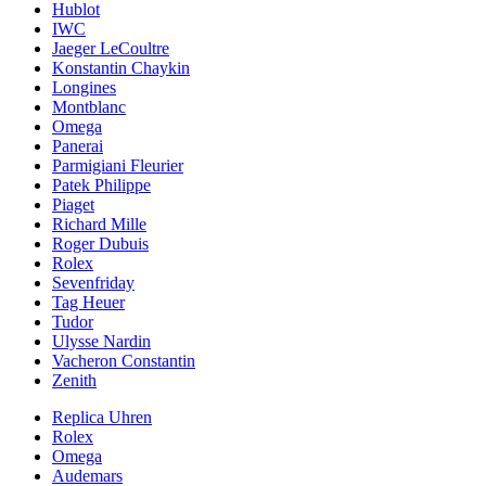
Hublot
IWC
Jaeger LeCoultre
Konstantin Chaykin
Longines
Montblanc
Omega
Panerai
Parmigiani Fleurier
Patek Philippe
Piaget
Richard Mille
Roger Dubuis
Rolex
Sevenfriday
Tag Heuer
Tudor
Ulysse Nardin
Vacheron Constantin
Zenith
Replica Uhren
Rolex
Omega
Audemars