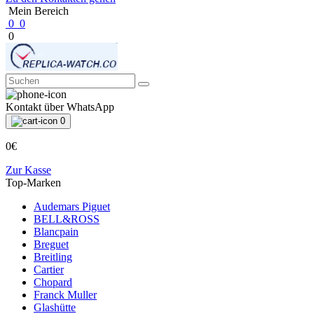
Mein Bereich
0
0
0
Kontakt über WhatsApp
0
0€
Zur Kasse
Top-Marken
Audemars Piguet
BELL&ROSS
Blancpain
Breguet
Breitling
Cartier
Chopard
Franck Muller
Glashütte