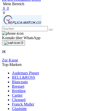
Mein Bereich
0
0
0
Kontakt über WhatsApp
0
0€
Zur Kasse
Top-Marken
Audemars Piguet
BELL&ROSS
Blancpain
Breguet
Breitling
Cartier
Chopard
Franck Muller
Glashütte