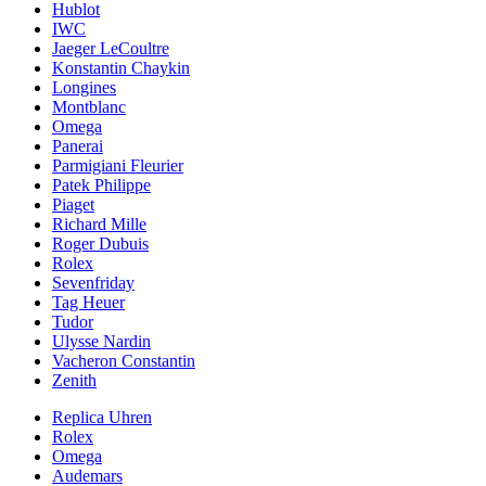
Hublot
IWC
Jaeger LeCoultre
Konstantin Chaykin
Longines
Montblanc
Omega
Panerai
Parmigiani Fleurier
Patek Philippe
Piaget
Richard Mille
Roger Dubuis
Rolex
Sevenfriday
Tag Heuer
Tudor
Ulysse Nardin
Vacheron Constantin
Zenith
Replica Uhren
Rolex
Omega
Audemars