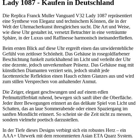
Lady 1087 - Kaufen in Deutschland
Die Replica Franck Muller Vanguard V32 Lady 1087 repräsentiert
eine Synthese von Eleganz und technischem Können, die in der
Welt der Uhrmacherkunst ihresgleichen sucht. Die Art und Weise,
wie diese Uhr gestaltet ist, versetzt Betrachter in eine verträumte
Sphäre, in der Luxus und Raffinesse harmonisch ineinanderfließen.
Beim ersten Blick auf diese Uhr ergreift einen das unwiderstehliche
Gefühl von zeitloser Schönheit. Das Gehäuse in rosegoldfarbener
Beschichtung funkelt zurückhaltend im Licht und verleiht der Uhr
eine dezente, jedoch unverkennbare Präsenz. Das Gehäuse mag mit
künstlichen Diamanten verziert sein, jedoch strahlt jede
facettenreiche Reflektion einen Hauch echten Glanzes aus und wird
zum stillen Versprechen von anhaltender Anmut.
Die Zeiger, elegant geschwungen und auf einem edlen
Perlmuttzifferblatt ruhend, bewegen sich sanft über die Oberfläche.
Jeder ihrer Bewegungen erinnert an das delikate Spiel von Licht und
Schatten, das an laue Sommerabende oder einen Spaziergang im
sanften Mondlicht erinnert. So scheint sie die Zeit nicht zu messen,
sondern vielmehr poetisch darzustellen.
In der Tiefe dieses Designs verbirgt sich ein robustes Herz – ein
AAA+ Uhrwerk mit dem renommierten Asian ETA Quarz System.