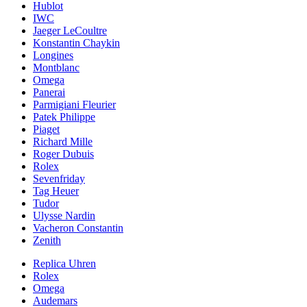
Hublot
IWC
Jaeger LeCoultre
Konstantin Chaykin
Longines
Montblanc
Omega
Panerai
Parmigiani Fleurier
Patek Philippe
Piaget
Richard Mille
Roger Dubuis
Rolex
Sevenfriday
Tag Heuer
Tudor
Ulysse Nardin
Vacheron Constantin
Zenith
Replica Uhren
Rolex
Omega
Audemars