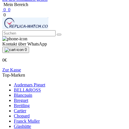
Mein Bereich
0
0
0
Kontakt über WhatsApp
0
0€
Zur Kasse
Top-Marken
Audemars Piguet
BELL&ROSS
Blancpain
Breguet
Breitling
Cartier
Chopard
Franck Muller
Glashütte