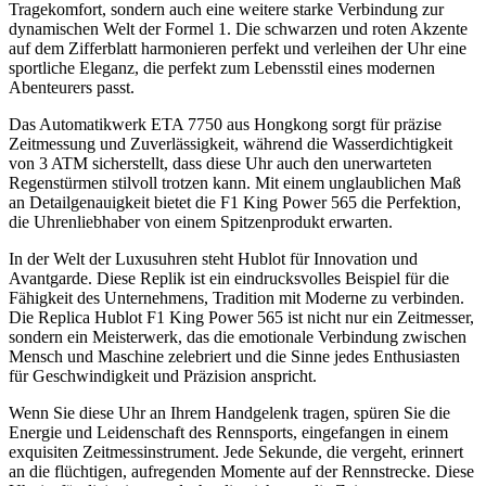
Tragekomfort, sondern auch eine weitere starke Verbindung zur
dynamischen Welt der Formel 1. Die schwarzen und roten Akzente
auf dem Zifferblatt harmonieren perfekt und verleihen der Uhr eine
sportliche Eleganz, die perfekt zum Lebensstil eines modernen
Abenteurers passt.
Das Automatikwerk ETA 7750 aus Hongkong sorgt für präzise
Zeitmessung und Zuverlässigkeit, während die Wasserdichtigkeit
von 3 ATM sicherstellt, dass diese Uhr auch den unerwarteten
Regenstürmen stilvoll trotzen kann. Mit einem unglaublichen Maß
an Detailgenauigkeit bietet die F1 King Power 565 die Perfektion,
die Uhrenliebhaber von einem Spitzenprodukt erwarten.
In der Welt der Luxusuhren steht Hublot für Innovation und
Avantgarde. Diese Replik ist ein eindrucksvolles Beispiel für die
Fähigkeit des Unternehmens, Tradition mit Moderne zu verbinden.
Die Replica Hublot F1 King Power 565 ist nicht nur ein Zeitmesser,
sondern ein Meisterwerk, das die emotionale Verbindung zwischen
Mensch und Maschine zelebriert und die Sinne jedes Enthusiasten
für Geschwindigkeit und Präzision anspricht.
Wenn Sie diese Uhr an Ihrem Handgelenk tragen, spüren Sie die
Energie und Leidenschaft des Rennsports, eingefangen in einem
exquisiten Zeitmessinstrument. Jede Sekunde, die vergeht, erinnert
an die flüchtigen, aufregenden Momente auf der Rennstrecke. Diese