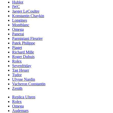
Hublot
IWC
Jaeger LeCoultre
Konstantin Chaykin
Longines
Montblanc
Omega
Panerai
Parmigiani Fleurier
Patek Philippe
Piaget
Richard Mille
Roger Dubuis
Rolex
Sevenfriday
Tag Heuer
Tudor
Ulysse Nardin
Vacheron Constantin
Zenith
Replica Uhren
Rolex
Omega
Audemars