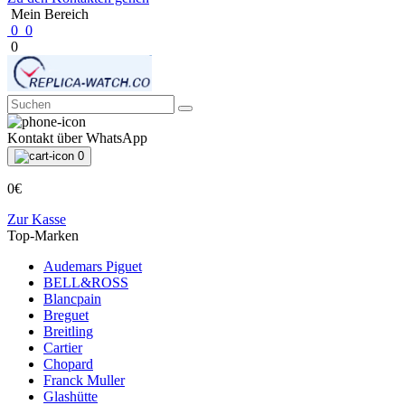
Mein Bereich
0
0
0
Kontakt über WhatsApp
0
0€
Zur Kasse
Top-Marken
Audemars Piguet
BELL&ROSS
Blancpain
Breguet
Breitling
Cartier
Chopard
Franck Muller
Glashütte