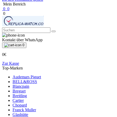
Mein Bereich
0
0
0
Kontakt über WhatsApp
0
0€
Zur Kasse
Top-Marken
Audemars Piguet
BELL&ROSS
Blancpain
Breguet
Breitling
Cartier
Chopard
Franck Muller
Glashütte