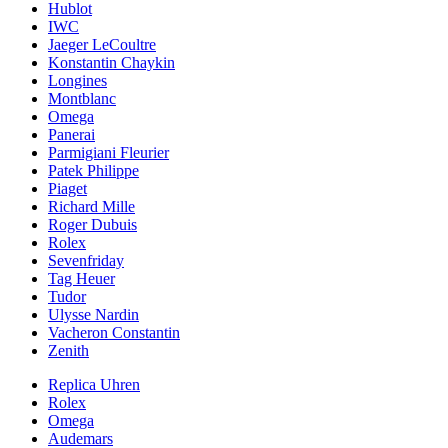
Hublot
IWC
Jaeger LeCoultre
Konstantin Chaykin
Longines
Montblanc
Omega
Panerai
Parmigiani Fleurier
Patek Philippe
Piaget
Richard Mille
Roger Dubuis
Rolex
Sevenfriday
Tag Heuer
Tudor
Ulysse Nardin
Vacheron Constantin
Zenith
Replica Uhren
Rolex
Omega
Audemars