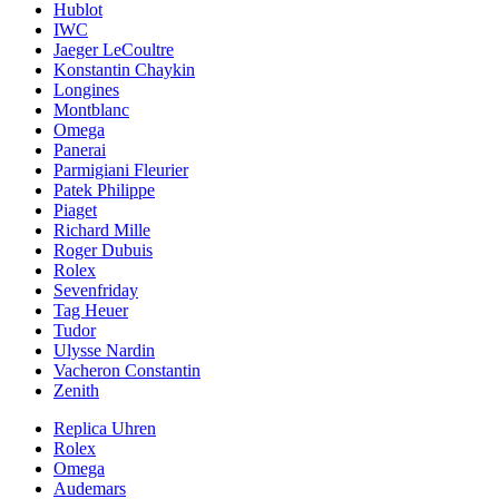
Hublot
IWC
Jaeger LeCoultre
Konstantin Chaykin
Longines
Montblanc
Omega
Panerai
Parmigiani Fleurier
Patek Philippe
Piaget
Richard Mille
Roger Dubuis
Rolex
Sevenfriday
Tag Heuer
Tudor
Ulysse Nardin
Vacheron Constantin
Zenith
Replica Uhren
Rolex
Omega
Audemars