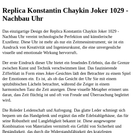
Replica Konstantin Chaykin Joker 1029 -
Nachbau Uhr
Das einzigartige Design der Replica Konstantin Chaykin Joker 1029 -
Nachbau Uhr vereint technologische Perfektion und künstlerische
Exzellenz. Diese Uhr ist mehr als nur ein Zeitmessinstrument; sie ist ein
Ausdruck von Kreativität und Ingenieurskunst, die eine unvergessliche
.
visuelle und emotionale Wirkung hervorruft
Der erste Eindruck dieser Uhr bietet ein fesselndes Erlebnis, das die Grenze
zwischen Kunst und Technik verschwimmen lässt. Das faszinierende
Zifferblatt in Form eines Joker-Gesichtes lädt den Betrachter zu einem Spiel
der Emotionen ein. Es ist, als ob das Gesicht der Uhr Sie mit einem
spitzbübischen Lächeln betrachtet, während die Zeiger in einem
harmonischen Tanz die Zeit anzeigen. Diese visuelle Metapher erinnert uns
daran, dass Zeit flüchtig ist und oft von Freude und Überraschung begleitet
.
wird
Die Roleder Leidenschaft und Aufregung. Das glatte Leder schmiegt sich
bequem um das Handgelenk und ergänzt das edle Edelstahlgehäuse, das für
seine Robustheit und Langlebigkeit bekannt ist. Diese ausgewogene
Kombination von Materialien vermittelt ein Gefühl von Sicherheit und
Beständigkeit, das durch die Widerstandsfähigkeit des kratzfesten