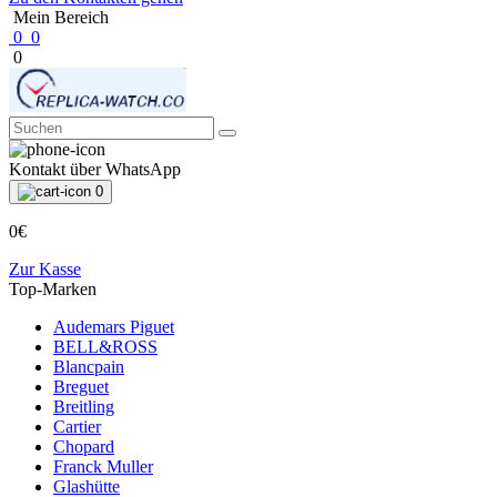
Mein Bereich
0
0
0
Kontakt über WhatsApp
0
0€
Zur Kasse
Top-Marken
Audemars Piguet
BELL&ROSS
Blancpain
Breguet
Breitling
Cartier
Chopard
Franck Muller
Glashütte