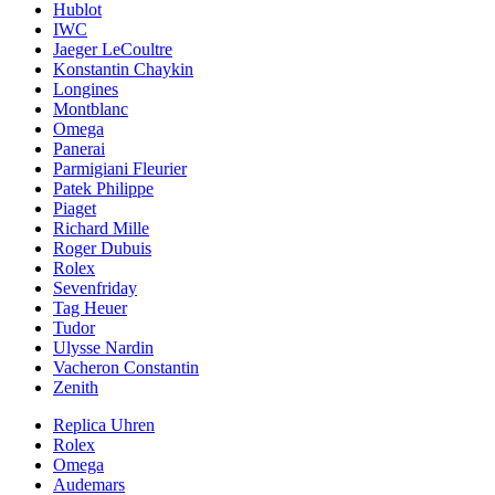
Hublot
IWC
Jaeger LeCoultre
Konstantin Chaykin
Longines
Montblanc
Omega
Panerai
Parmigiani Fleurier
Patek Philippe
Piaget
Richard Mille
Roger Dubuis
Rolex
Sevenfriday
Tag Heuer
Tudor
Ulysse Nardin
Vacheron Constantin
Zenith
Replica Uhren
Rolex
Omega
Audemars