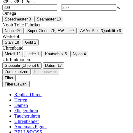
309
-
399
€
Preis
-
€
Omega
Speedmaster
3
Seamaster
10
Noob
Tolle Fabriken
Noob
+20
Super Clone: ZF, EW ...
+7
AAA+ Preis/Qualität
+6
Werkstoff
Stahl
18
Gold
2
Uhrenband
Metall
12
Leder
1
Kautschuk
5
Nylon
4
Uhrfunktionen
Stoppuhr (Chrono)
8
Datum
17
Zurücksetzen
Filterauswahl
Filter
Filterauswahl
Replica Uhren
Herren
Damen
Fliegeruhren
Taucheruhren
Uhrenbänder
Audemars Piguet
BELL&ROSS