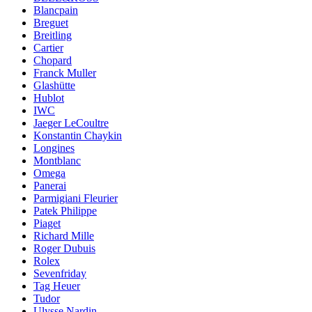
Blancpain
Breguet
Breitling
Cartier
Chopard
Franck Muller
Glashütte
Hublot
IWC
Jaeger LeCoultre
Konstantin Chaykin
Longines
Montblanc
Omega
Panerai
Parmigiani Fleurier
Patek Philippe
Piaget
Richard Mille
Roger Dubuis
Rolex
Sevenfriday
Tag Heuer
Tudor
Ulysse Nardin