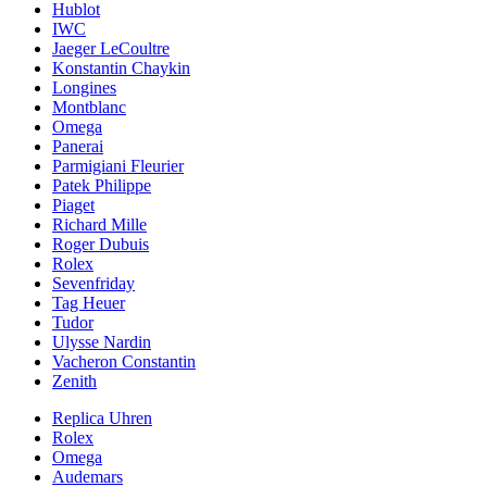
Hublot
IWC
Jaeger LeCoultre
Konstantin Chaykin
Longines
Montblanc
Omega
Panerai
Parmigiani Fleurier
Patek Philippe
Piaget
Richard Mille
Roger Dubuis
Rolex
Sevenfriday
Tag Heuer
Tudor
Ulysse Nardin
Vacheron Constantin
Zenith
Replica Uhren
Rolex
Omega
Audemars