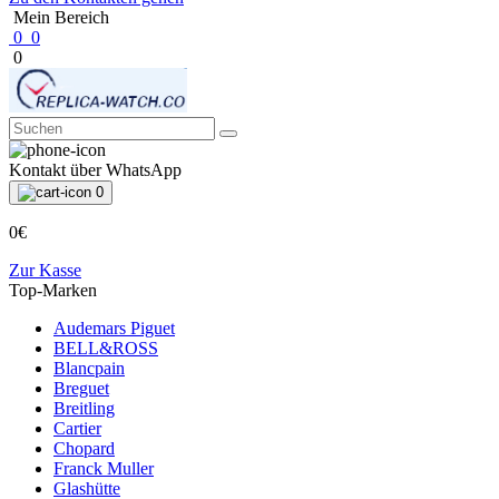
Mein Bereich
0
0
0
Kontakt über WhatsApp
0
0€
Zur Kasse
Top-Marken
Audemars Piguet
BELL&ROSS
Blancpain
Breguet
Breitling
Cartier
Chopard
Franck Muller
Glashütte