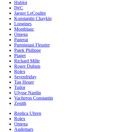
Hublot
IWC
Jaeger LeCoultre
Konstantin Chaykin
Longines
Montblanc
Omega
Panerai
Parmigiani Fleurier
Patek Philippe
Piaget
Richard Mille
Roger Dubuis
Rolex
Sevenfriday
Tag Heuer
Tudor
Ulysse Nardin
Vacheron Constantin
Zenith
Replica Uhren
Rolex
Omega
Audemars