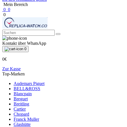
Mein Bereich
0
0
0
Kontakt über WhatsApp
0
0€
Zur Kasse
Top-Marken
Audemars Piguet
BELL&ROSS
Blancpain
Breguet
Breitling
Cartier
Chopard
Franck Muller
Glashütte