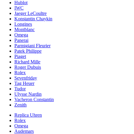
Hublot
IWC
Jaeger LeCoultre
Konstantin Chaykin
Longines
Montblanc
Omega
Panerai
Parmigiani Fleurier
Patek Philippe
Piaget
Richard Mille
Roger Dubuis
Rolex
Sevenfriday
Tag Heuer
Tudor
Ulysse Nardin
Vacheron Constantin
Zenith
Replica Uhren
Rolex
Omega
Audemars