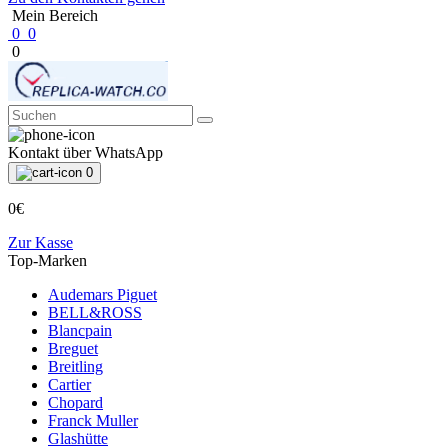
Mein Bereich
0
0
0
Kontakt über WhatsApp
0
0€
Zur Kasse
Top-Marken
Audemars Piguet
BELL&ROSS
Blancpain
Breguet
Breitling
Cartier
Chopard
Franck Muller
Glashütte