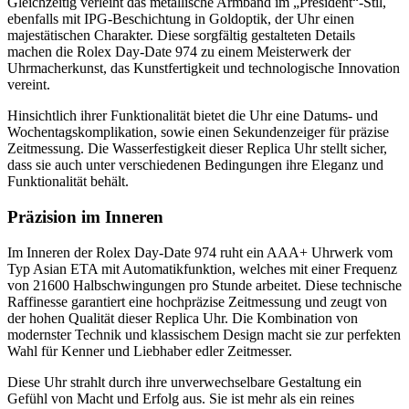
Gleichzeitig verleiht das metallische Armband im „President“-Stil,
ebenfalls mit IPG-Beschichtung in Goldoptik, der Uhr einen
majestätischen Charakter. Diese sorgfältig gestalteten Details
machen die Rolex Day-Date 974 zu einem Meisterwerk der
Uhrmacherkunst, das Kunstfertigkeit und technologische Innovation
vereint.
Hinsichtlich ihrer Funktionalität bietet die Uhr eine Datums- und
Wochentagskomplikation, sowie einen Sekundenzeiger für präzise
Zeitmessung. Die Wasserfestigkeit dieser Replica Uhr stellt sicher,
dass sie auch unter verschiedenen Bedingungen ihre Eleganz und
Funktionalität behält.
Präzision im Inneren
Im Inneren der Rolex Day-Date 974 ruht ein AAA+ Uhrwerk vom
Typ Asian ETA mit Automatikfunktion, welches mit einer Frequenz
von 21600 Halbschwingungen pro Stunde arbeitet. Diese technische
Raffinesse garantiert eine hochpräzise Zeitmessung und zeugt von
der hohen Qualität dieser Replica Uhr. Die Kombination von
modernster Technik und klassischem Design macht sie zur perfekten
Wahl für Kenner und Liebhaber edler Zeitmesser.
Diese Uhr strahlt durch ihre unverwechselbare Gestaltung ein
Gefühl von Macht und Erfolg aus. Sie ist mehr als ein reines