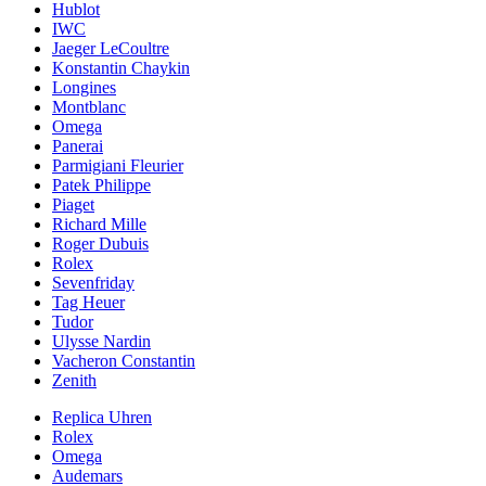
Hublot
IWC
Jaeger LeCoultre
Konstantin Chaykin
Longines
Montblanc
Omega
Panerai
Parmigiani Fleurier
Patek Philippe
Piaget
Richard Mille
Roger Dubuis
Rolex
Sevenfriday
Tag Heuer
Tudor
Ulysse Nardin
Vacheron Constantin
Zenith
Replica Uhren
Rolex
Omega
Audemars