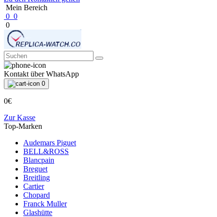
Mein Bereich
0
0
0
Kontakt über WhatsApp
0
0€
Zur Kasse
Top-Marken
Audemars Piguet
BELL&ROSS
Blancpain
Breguet
Breitling
Cartier
Chopard
Franck Muller
Glashütte