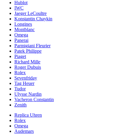
Hublot
IWC
Jaeger LeCoultre
Konstantin Chaykin
Longines
Montblanc
Omega
Panerai
Parmigiani Fleurier
Patek Philippe
Piaget
Richard Mille
Roger Dubuis
Rolex
Sevenfriday
Tag Heuer
Tudor
Ulysse Nardin
Vacheron Constantin
Zenith
Replica Uhren
Rolex
Omega
Audemars