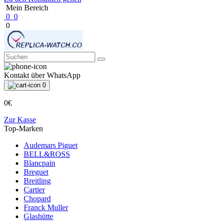
Mein Bereich
0
0
0
Kontakt über WhatsApp
0
0€
Zur Kasse
Top-Marken
Audemars Piguet
BELL&ROSS
Blancpain
Breguet
Breitling
Cartier
Chopard
Franck Muller
Glashütte