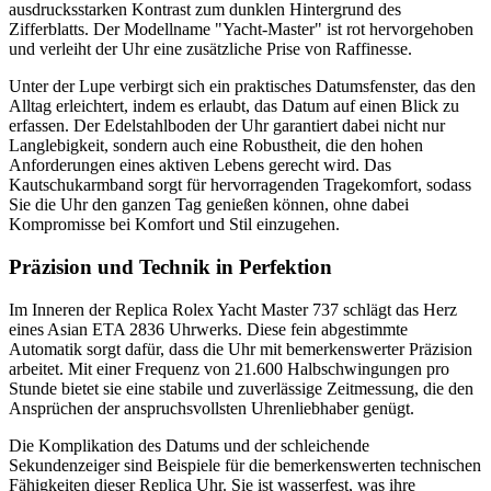
ausdrucksstarken Kontrast zum dunklen Hintergrund des
Zifferblatts. Der Modellname "Yacht-Master" ist rot hervorgehoben
und verleiht der Uhr eine zusätzliche Prise von Raffinesse.
Unter der Lupe verbirgt sich ein praktisches Datumsfenster, das den
Alltag erleichtert, indem es erlaubt, das Datum auf einen Blick zu
erfassen. Der Edelstahlboden der Uhr garantiert dabei nicht nur
Langlebigkeit, sondern auch eine Robustheit, die den hohen
Anforderungen eines aktiven Lebens gerecht wird. Das
Kautschukarmband sorgt für hervorragenden Tragekomfort, sodass
Sie die Uhr den ganzen Tag genießen können, ohne dabei
Kompromisse bei Komfort und Stil einzugehen.
Präzision und Technik in Perfektion
Im Inneren der Replica Rolex Yacht Master 737 schlägt das Herz
eines Asian ETA 2836 Uhrwerks. Diese fein abgestimmte
Automatik sorgt dafür, dass die Uhr mit bemerkenswerter Präzision
arbeitet. Mit einer Frequenz von 21.600 Halbschwingungen pro
Stunde bietet sie eine stabile und zuverlässige Zeitmessung, die den
Ansprüchen der anspruchsvollsten Uhrenliebhaber genügt.
Die Komplikation des Datums und der schleichende
Sekundenzeiger sind Beispiele für die bemerkenswerten technischen
Fähigkeiten dieser Replica Uhr. Sie ist wasserfest, was ihre