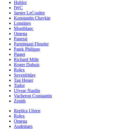
Hublot
IWC
Jaeger LeCoultre
Konstantin Chaykin
Longines
Montblanc
Omega
Panerai
Parmigiani Fleurier
Patek Philippe
Piaget
Richard Mille
Roger Dubuis
Rolex
Sevenfriday
Tag Heuer
Tudor
Ulysse Nardin
Vacheron Constantin
Zenith
Replica Uhren
Rolex
Omega
Audemars