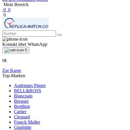
Mein Bereich
0
0
0
Kontakt über WhatsApp
0
0€
Zur Kasse
Top-Marken
Audemars Piguet
BELL&ROSS
Blancpain
Breguet
Breitling
Cartier
Chopard
Franck Muller
Glashütte