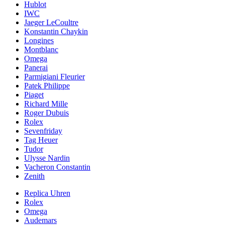
Hublot
IWC
Jaeger LeCoultre
Konstantin Chaykin
Longines
Montblanc
Omega
Panerai
Parmigiani Fleurier
Patek Philippe
Piaget
Richard Mille
Roger Dubuis
Rolex
Sevenfriday
Tag Heuer
Tudor
Ulysse Nardin
Vacheron Constantin
Zenith
Replica Uhren
Rolex
Omega
Audemars