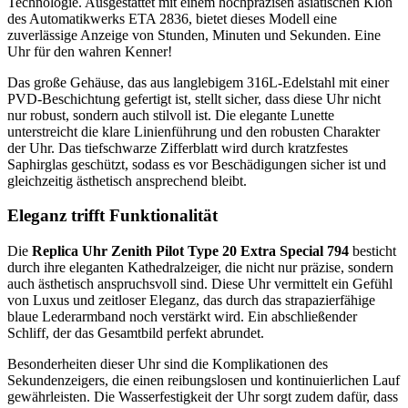
Technologie. Ausgestattet mit einem hochpräzisen asiatischen Klon
des Automatikwerks ETA 2836, bietet dieses Modell eine
zuverlässige Anzeige von Stunden, Minuten und Sekunden. Eine
Uhr für den wahren Kenner!
Das große Gehäuse, das aus langlebigem 316L-Edelstahl mit einer
PVD-Beschichtung gefertigt ist, stellt sicher, dass diese Uhr nicht
nur robust, sondern auch stilvoll ist. Die elegante Lunette
unterstreicht die klare Linienführung und den robusten Charakter
der Uhr. Das tiefschwarze Zifferblatt wird durch kratzfestes
Saphirglas geschützt, sodass es vor Beschädigungen sicher ist und
gleichzeitig ästhetisch ansprechend bleibt.
Eleganz trifft Funktionalität
Die
Replica Uhr Zenith Pilot Type 20 Extra Special 794
besticht
durch ihre eleganten Kathedralzeiger, die nicht nur präzise, sondern
auch ästhetisch anspruchsvoll sind. Diese Uhr vermittelt ein Gefühl
von Luxus und zeitloser Eleganz, das durch das strapazierfähige
blaue Lederarmband noch verstärkt wird. Ein abschließender
Schliff, der das Gesamtbild perfekt abrundet.
Besonderheiten dieser Uhr sind die Komplikationen des
Sekundenzeigers, die einen reibungslosen und kontinuierlichen Lauf
gewährleisten. Die Wasserfestigkeit der Uhr sorgt zudem dafür, dass