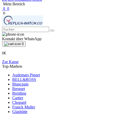
Mein Bereich
0
0
0
Kontakt über WhatsApp
0
0€
Zur Kasse
Top-Marken
Audemars Piguet
BELL&ROSS
Blancpain
Breguet
Breitling
Cartier
Chopard
Franck Muller
Glashütte