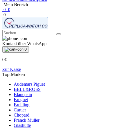
Mein Bereich
0
0
0
Kontakt über WhatsApp
0
0€
Zur Kasse
Top-Marken
Audemars Piguet
BELL&ROSS
Blancpain
Breguet
Breitling
Cartier
Chopard
Franck Muller
Glashütte