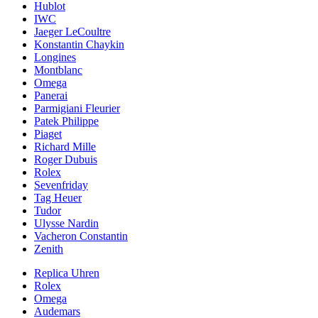
Hublot
IWC
Jaeger LeCoultre
Konstantin Chaykin
Longines
Montblanc
Omega
Panerai
Parmigiani Fleurier
Patek Philippe
Piaget
Richard Mille
Roger Dubuis
Rolex
Sevenfriday
Tag Heuer
Tudor
Ulysse Nardin
Vacheron Constantin
Zenith
Replica Uhren
Rolex
Omega
Audemars