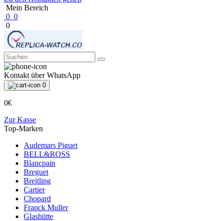
Mein Bereich
0
0
0
Kontakt über WhatsApp
0
0€
Zur Kasse
Top-Marken
Audemars Piguet
BELL&ROSS
Blancpain
Breguet
Breitling
Cartier
Chopard
Franck Muller
Glashütte