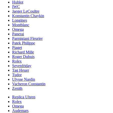
Hublot
IWC
Jaeger LeCoultre
Konstantin Chaykin
Longines
Montblanc
Omega
Panerai
Parmigiani Fleurier
Patek Philippe
Piaget
Richard Mille
Roger Dubuis
Rolex
Sevenfriday
Tag Heuer
Tudor
Ulysse Nardin
Vacheron Constantin
Zenith
Replica Uhren
Rolex
Omega
Audemars