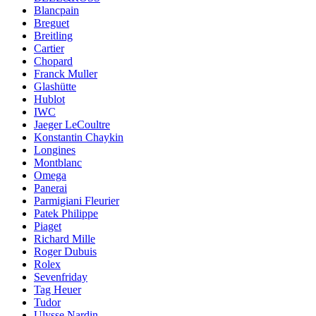
Blancpain
Breguet
Breitling
Cartier
Chopard
Franck Muller
Glashütte
Hublot
IWC
Jaeger LeCoultre
Konstantin Chaykin
Longines
Montblanc
Omega
Panerai
Parmigiani Fleurier
Patek Philippe
Piaget
Richard Mille
Roger Dubuis
Rolex
Sevenfriday
Tag Heuer
Tudor
Ulysse Nardin