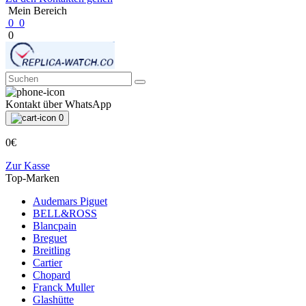
Mein Bereich
0
0
0
Kontakt über WhatsApp
0
0€
Zur Kasse
Top-Marken
Audemars Piguet
BELL&ROSS
Blancpain
Breguet
Breitling
Cartier
Chopard
Franck Muller
Glashütte