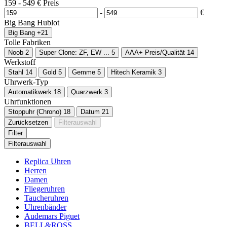
159
-
549
€
Preis
-
€
Big Bang
Hublot
Big Bang
+21
Tolle Fabriken
Noob
2
Super Clone: ZF, EW ...
5
AAA+ Preis/Qualität
14
Werkstoff
Stahl
14
Gold
5
Gemme
5
Hitech Keramik
3
Uhrwerk-Typ
Automatikwerk
18
Quarzwerk
3
Uhrfunktionen
Stoppuhr (Chrono)
18
Datum
21
Zurücksetzen
Filterauswahl
Filter
Filterauswahl
Replica Uhren
Herren
Damen
Fliegeruhren
Taucheruhren
Uhrenbänder
Audemars Piguet
BELL&ROSS