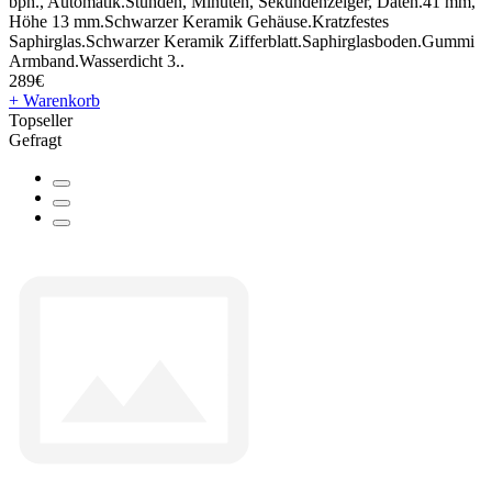
bph., Automatik.Stunden, Minuten, Sekundenzeiger, Daten.41 mm,
Höhe 13 mm.Schwarzer Keramik Gehäuse.Kratzfestes
Saphirglas.Schwarzer Keramik Zifferblatt.Saphirglasboden.Gummi
Armband.Wasserdicht 3..
289€
+ Warenkorb
Topseller
Gefragt