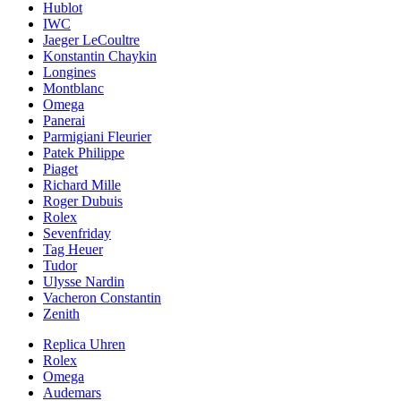
Hublot
IWC
Jaeger LeCoultre
Konstantin Chaykin
Longines
Montblanc
Omega
Panerai
Parmigiani Fleurier
Patek Philippe
Piaget
Richard Mille
Roger Dubuis
Rolex
Sevenfriday
Tag Heuer
Tudor
Ulysse Nardin
Vacheron Constantin
Zenith
Replica Uhren
Rolex
Omega
Audemars