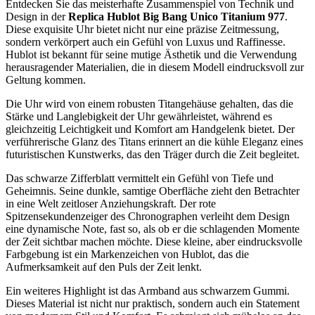
Entdecken Sie das meisterhafte Zusammenspiel von Technik und
Design in der
Replica Hublot Big Bang Unico Titanium 977
.
Diese exquisite Uhr bietet nicht nur eine präzise Zeitmessung,
sondern verkörpert auch ein Gefühl von Luxus und Raffinesse.
Hublot ist bekannt für seine mutige Ästhetik und die Verwendung
herausragender Materialien, die in diesem Modell eindrucksvoll zur
Geltung kommen.
Die Uhr wird von einem robusten Titangehäuse gehalten, das die
Stärke und Langlebigkeit der Uhr gewährleistet, während es
gleichzeitig Leichtigkeit und Komfort am Handgelenk bietet. Der
verführerische Glanz des Titans erinnert an die kühle Eleganz eines
futuristischen Kunstwerks, das den Träger durch die Zeit begleitet.
Das schwarze Zifferblatt vermittelt ein Gefühl von Tiefe und
Geheimnis. Seine dunkle, samtige Oberfläche zieht den Betrachter
in eine Welt zeitloser Anziehungskraft. Der rote
Spitzensekundenzeiger des Chronographen verleiht dem Design
eine dynamische Note, fast so, als ob er die schlagenden Momente
der Zeit sichtbar machen möchte. Diese kleine, aber eindrucksvolle
Farbgebung ist ein Markenzeichen von Hublot, das die
Aufmerksamkeit auf den Puls der Zeit lenkt.
Ein weiteres Highlight ist das Armband aus schwarzem Gummi.
Dieses Material ist nicht nur praktisch, sondern auch ein Statement