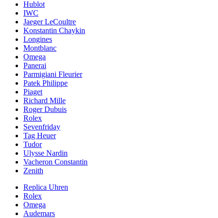
Hublot
IWC
Jaeger LeCoultre
Konstantin Chaykin
Longines
Montblanc
Omega
Panerai
Parmigiani Fleurier
Patek Philippe
Piaget
Richard Mille
Roger Dubuis
Rolex
Sevenfriday
Tag Heuer
Tudor
Ulysse Nardin
Vacheron Constantin
Zenith
Replica Uhren
Rolex
Omega
Audemars