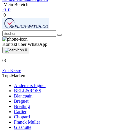
Mein Bereich
0
0
0
Kontakt über WhatsApp
0
0€
Zur Kasse
Top-Marken
Audemars Piguet
BELL&ROSS
Blancpain
Breguet
Breitling
Cartier
Chopard
Franck Muller
Glashütte