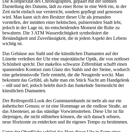
Die Komplexität des Chronographen, gepaart mit der subtilen
Darstellung des Datums, lädt zu einer Reise in eine Welt ein, in der
Zeit nicht einfach nur verstreicht, sondern gepflegt und genossen
wird. Man kann sich den Besitzer dieser Uhr als jemanden
vorstellen, der inmitten einer hektischen, pulsierenden Stadt lebt,
jedoch in der Lage ist, im entscheidenden Moment die Ruhe zu
bewahren. Die 3 ATM Wasserdichtigkeit symbolisiert die
Beständigkeit und Zuverlässigkeit, die in jedem Aspekt des Lebens
wichtig ist.
Das Gehäuse aus Stahl und die künstlichen Diamanten auf der
Lünette verleihen der Uhr eine majestätische Optik, die von zeitloser
Schönheit spricht. Der makellos schwarze Ziffernblatt schafft einen
spannenden Kontrast zum Glanz des Stahls und der Steine, wodurch
eine geheimnisvolle Tiefe entsteht, die die Neugierde weckt. Man
bekommt das Gefühl, als halte man ein Stück Nacht am Handgelenk
– still und tief, jedoch belebt durch das funkelnde Sternenlicht der
künstlichen Diamanten.
Der Reifenprofil-Look des Gummiarmbands ist mehr als nur ein
ästhetischer Genuss; er ist eine Hommage an die endlose Straße, an
das Abenteuer, an das ständige Vorwärtsstreben. Diese Uhr ist für
diejenigen, die nicht stillstehen können, die sich danach sehnen,
neue Horizonte zu entdecken und ihr eigenes Tempo zu bestimmen.
Unter der Oberfläche schlägt das Herz dieser Uhr in Form eines