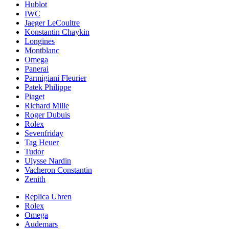
Hublot
IWC
Jaeger LeCoultre
Konstantin Chaykin
Longines
Montblanc
Omega
Panerai
Parmigiani Fleurier
Patek Philippe
Piaget
Richard Mille
Roger Dubuis
Rolex
Sevenfriday
Tag Heuer
Tudor
Ulysse Nardin
Vacheron Constantin
Zenith
Replica Uhren
Rolex
Omega
Audemars