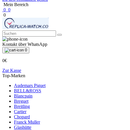
Mein Bereich
0
0
0
Kontakt über WhatsApp
0
0€
Zur Kasse
Top-Marken
Audemars Piguet
BELL&ROSS
Blancpain
Breguet
Breitling
Cartier
Chopard
Franck Muller
Glashütte