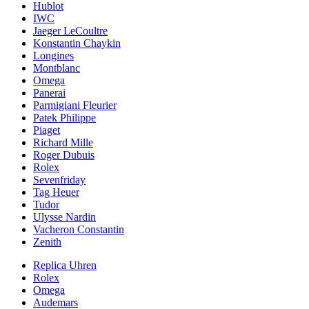
Hublot
IWC
Jaeger LeCoultre
Konstantin Chaykin
Longines
Montblanc
Omega
Panerai
Parmigiani Fleurier
Patek Philippe
Piaget
Richard Mille
Roger Dubuis
Rolex
Sevenfriday
Tag Heuer
Tudor
Ulysse Nardin
Vacheron Constantin
Zenith
Replica Uhren
Rolex
Omega
Audemars