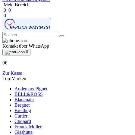
Mein Bereich
0
0
0
Kontakt über WhatsApp
0
0€
Zur Kasse
Top-Marken
Audemars Piguet
BELL&ROSS
Blancpain
Breguet
Breitling
Cartier
Chopard
Franck Muller
Glashütte