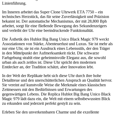
Linienführung.
Im Inneren arbeitet das Super Clone Uhrwerk ETA 7750 – ein
technisches Herzstück, das für seine Zuverlässigkeit und Präzision
bekannt ist. Der automatische Mechanismus, der mit 28,800 Bph
arbeitet, sorgt für eine fließende Bewegung des Sekundenzeigers
und verleiht der Uhr eine beeindruckende Funktionalität.
Die Ästhetik des Hublot Big Bang Unico Black Magic 979 weckt
Assoziationen von Stärke, Abenteuerlust und Luxus. Sie ist mehr als
nur eine Uhr, sie ist ein Ausdruck eines Lebensstils, der den Träger
in den Mittelpunkt der Aufmerksamkeit rückt. Die schwarze
Farbgebung strahlt eine geheimnisvolle Eleganz aus, die sowohl
urban als auch zeitlos ist. Diese Uhr spricht den modernen
Entdecker an, der Tradition schätzt, aber Innovation lebt.
In der Welt der Replikate hebt sich diese Uhr durch ihre hohe
Detailtreue und den unerschütterlichen Anspruch an Qualität hervor.
Sie vereint auf kunstvolle Weise die Merkmale eines klassischen
Zeitmessers mit den Bedürfnissen und Erwartungen des
gegenwärtigen Lebens. Die Replica Hublot Big Bang Unico Black
Magic 979 lädt dazu ein, die Welt mit einem selbstbewussten Blick
zu erkunden und jederzeit perfekt gestylt zu sein.
Erleben Sie den unverkennbaren Charme und die exzellente