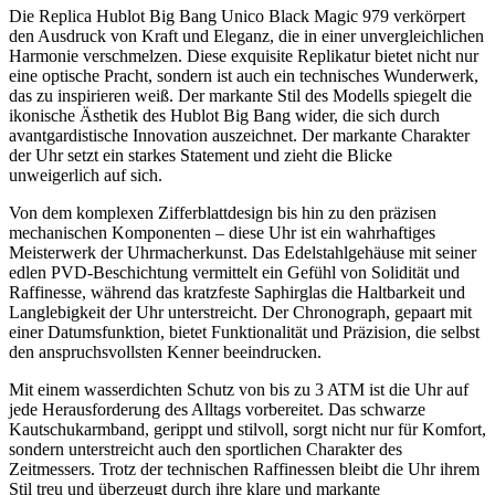
Die Replica Hublot Big Bang Unico Black Magic 979 verkörpert
den Ausdruck von Kraft und Eleganz, die in einer unvergleichlichen
Harmonie verschmelzen. Diese exquisite Replikatur bietet nicht nur
eine optische Pracht, sondern ist auch ein technisches Wunderwerk,
das zu inspirieren weiß. Der markante Stil des Modells spiegelt die
ikonische Ästhetik des Hublot Big Bang wider, die sich durch
avantgardistische Innovation auszeichnet. Der markante Charakter
der Uhr setzt ein starkes Statement und zieht die Blicke
unweigerlich auf sich.
Von dem komplexen Zifferblattdesign bis hin zu den präzisen
mechanischen Komponenten – diese Uhr ist ein wahrhaftiges
Meisterwerk der Uhrmacherkunst. Das Edelstahlgehäuse mit seiner
edlen PVD-Beschichtung vermittelt ein Gefühl von Solidität und
Raffinesse, während das kratzfeste Saphirglas die Haltbarkeit und
Langlebigkeit der Uhr unterstreicht. Der Chronograph, gepaart mit
einer Datumsfunktion, bietet Funktionalität und Präzision, die selbst
den anspruchsvollsten Kenner beeindrucken.
Mit einem wasserdichten Schutz von bis zu 3 ATM ist die Uhr auf
jede Herausforderung des Alltags vorbereitet. Das schwarze
Kautschukarmband, gerippt und stilvoll, sorgt nicht nur für Komfort,
sondern unterstreicht auch den sportlichen Charakter des
Zeitmessers. Trotz der technischen Raffinessen bleibt die Uhr ihrem
Stil treu und überzeugt durch ihre klare und markante