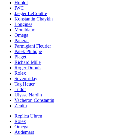
Hublot
IWC
Jaeger LeCoultre
Konstantin Chaykin
Longines
Montblanc
Omega
Panerai
Parmigiani Fleurier
Patek Philippe
Piaget
Richard Mille
Roger Dubuis
Rolex
Sevenfriday
Tag Heuer
Tudor
Ulysse Nardin
Vacheron Constantin
Zenith
Replica Uhren
Rolex
Omega
Audemars