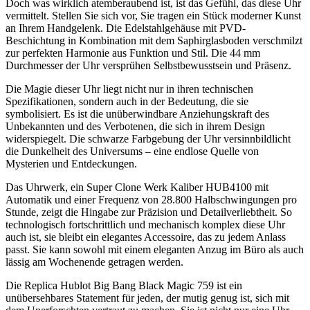
Doch was wirklich atemberaubend ist, ist das Gefühl, das diese Uhr
vermittelt. Stellen Sie sich vor, Sie tragen ein Stück moderner Kunst
an Ihrem Handgelenk. Die Edelstahlgehäuse mit PVD-
Beschichtung in Kombination mit dem Saphirglasboden verschmilzt
zur perfekten Harmonie aus Funktion und Stil. Die 44 mm
Durchmesser der Uhr versprühen Selbstbewusstsein und Präsenz.
Die Magie dieser Uhr liegt nicht nur in ihren technischen
Spezifikationen, sondern auch in der Bedeutung, die sie
symbolisiert. Es ist die unüberwindbare Anziehungskraft des
Unbekannten und des Verbotenen, die sich in ihrem Design
widerspiegelt. Die schwarze Farbgebung der Uhr versinnbildlicht
die Dunkelheit des Universums – eine endlose Quelle von
Mysterien und Entdeckungen.
Das Uhrwerk, ein Super Clone Werk Kaliber HUB4100 mit
Automatik und einer Frequenz von 28.800 Halbschwingungen pro
Stunde, zeigt die Hingabe zur Präzision und Detailverliebtheit. So
technologisch fortschrittlich und mechanisch komplex diese Uhr
auch ist, sie bleibt ein elegantes Accessoire, das zu jedem Anlass
passt. Sie kann sowohl mit einem eleganten Anzug im Büro als auch
lässig am Wochenende getragen werden.
Die Replica Hublot Big Bang Black Magic 759 ist ein
unübersehbares Statement für jeden, der mutig genug ist, sich mit