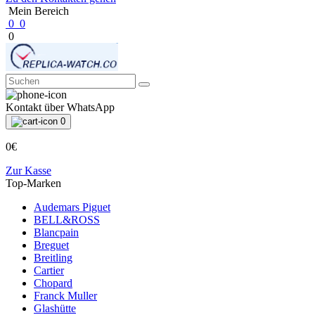
Mein Bereich
0
0
0
Kontakt über WhatsApp
0
0€
Zur Kasse
Top-Marken
Audemars Piguet
BELL&ROSS
Blancpain
Breguet
Breitling
Cartier
Chopard
Franck Muller
Glashütte