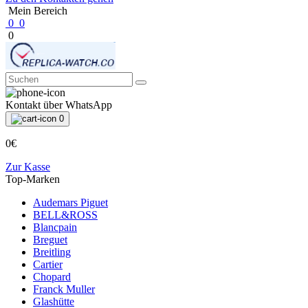
Mein Bereich
0
0
0
Kontakt über WhatsApp
0
0€
Zur Kasse
Top-Marken
Audemars Piguet
BELL&ROSS
Blancpain
Breguet
Breitling
Cartier
Chopard
Franck Muller
Glashütte