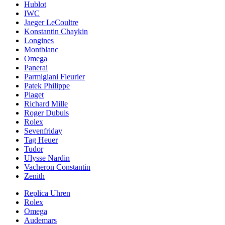
Hublot
IWC
Jaeger LeCoultre
Konstantin Chaykin
Longines
Montblanc
Omega
Panerai
Parmigiani Fleurier
Patek Philippe
Piaget
Richard Mille
Roger Dubuis
Rolex
Sevenfriday
Tag Heuer
Tudor
Ulysse Nardin
Vacheron Constantin
Zenith
Replica Uhren
Rolex
Omega
Audemars