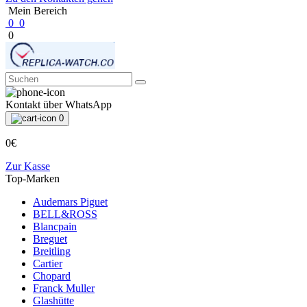
Mein Bereich
0
0
0
Kontakt über WhatsApp
0
0€
Zur Kasse
Top-Marken
Audemars Piguet
BELL&ROSS
Blancpain
Breguet
Breitling
Cartier
Chopard
Franck Muller
Glashütte