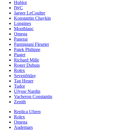
Hublot
IWC
Jaeger LeCoultre
Konstantin Chaykin
Longines
Montblanc
Omega
Panerai
Parmigiani Fleurier
Patek Philippe
Piaget
Richard Mille
Roger Dubuis
Rolex
Sevenfriday
Tag Heuer
Tudor
Ulysse Nardin
Vacheron Constantin
Zenith
Replica Uhren
Rolex
Omega
Audemars