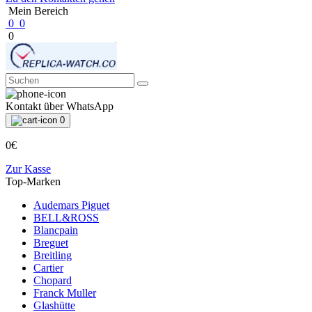
Mein Bereich
0
0
0
Kontakt über WhatsApp
0
0€
Zur Kasse
Top-Marken
Audemars Piguet
BELL&ROSS
Blancpain
Breguet
Breitling
Cartier
Chopard
Franck Muller
Glashütte