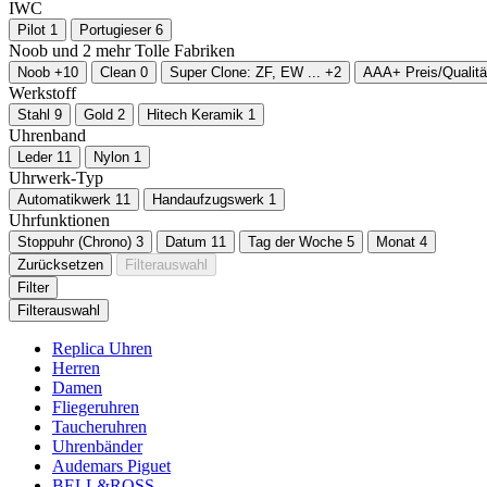
IWC
Pilot
1
Portugieser
6
Noob und
2
mehr
Tolle Fabriken
Noob
+10
Clean
0
Super Clone: ZF, EW ...
+2
AAA+ Preis/Qualitä
Werkstoff
Stahl
9
Gold
2
Hitech Keramik
1
Uhrenband
Leder
11
Nylon
1
Uhrwerk-Typ
Automatikwerk
11
Handaufzugswerk
1
Uhrfunktionen
Stoppuhr (Chrono)
3
Datum
11
Tag der Woche
5
Monat
4
Zurücksetzen
Filterauswahl
Filter
Filterauswahl
Replica Uhren
Herren
Damen
Fliegeruhren
Taucheruhren
Uhrenbänder
Audemars Piguet
BELL&ROSS