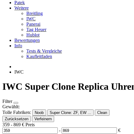
Patek
Weitere
Breitling
IWC
Panerai
Tag Heuer
Hublot
Bewertungen
Info
Tests & Vergleiche
Kaufleitfaden
IWC
IWC Super Clone Replica Uhre
Filter
Gewählt:
Tolle Fabriken:
Noob
Super Clone: ZF, EW ...
Clean
Zurücksetzen
Verfeinern
359
-
869
€
Preis
-
€