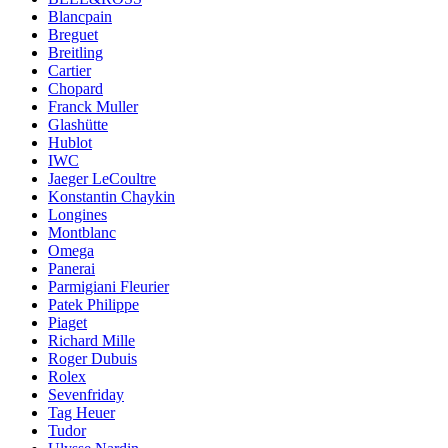
Blancpain
Breguet
Breitling
Cartier
Chopard
Franck Muller
Glashütte
Hublot
IWC
Jaeger LeCoultre
Konstantin Chaykin
Longines
Montblanc
Omega
Panerai
Parmigiani Fleurier
Patek Philippe
Piaget
Richard Mille
Roger Dubuis
Rolex
Sevenfriday
Tag Heuer
Tudor