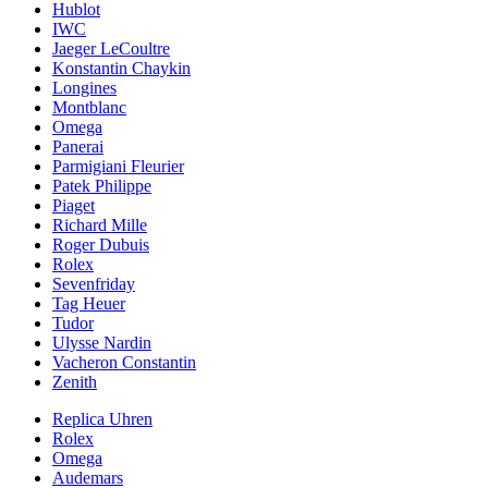
Hublot
IWC
Jaeger LeCoultre
Konstantin Chaykin
Longines
Montblanc
Omega
Panerai
Parmigiani Fleurier
Patek Philippe
Piaget
Richard Mille
Roger Dubuis
Rolex
Sevenfriday
Tag Heuer
Tudor
Ulysse Nardin
Vacheron Constantin
Zenith
Replica Uhren
Rolex
Omega
Audemars