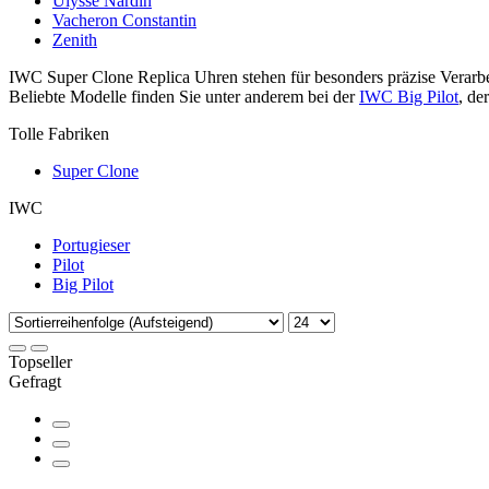
Ulysse Nardin
Vacheron Constantin
Zenith
IWC Super Clone Replica Uhren stehen für besonders präzise Verarbe
Beliebte Modelle finden Sie unter anderem bei der
IWC Big Pilot
, de
Tolle Fabriken
Super Clone
IWC
Portugieser
Pilot
Big Pilot
Topseller
Gefragt