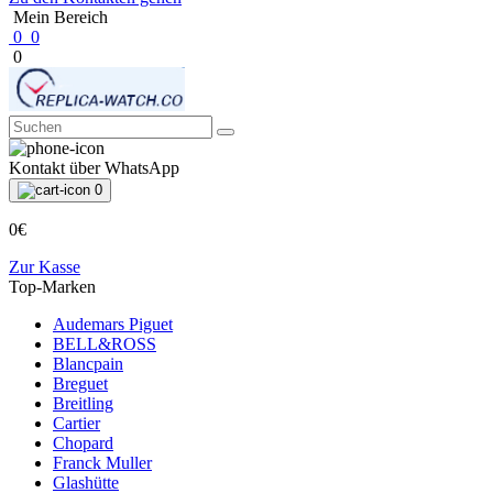
Mein Bereich
0
0
0
Kontakt über WhatsApp
0
0€
Zur Kasse
Top-Marken
Audemars Piguet
BELL&ROSS
Blancpain
Breguet
Breitling
Cartier
Chopard
Franck Muller
Glashütte