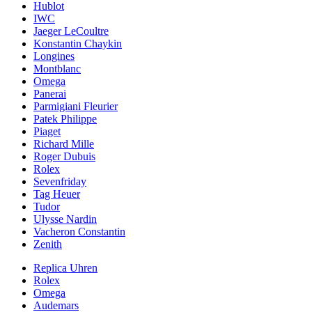
Hublot
IWC
Jaeger LeCoultre
Konstantin Chaykin
Longines
Montblanc
Omega
Panerai
Parmigiani Fleurier
Patek Philippe
Piaget
Richard Mille
Roger Dubuis
Rolex
Sevenfriday
Tag Heuer
Tudor
Ulysse Nardin
Vacheron Constantin
Zenith
Replica Uhren
Rolex
Omega
Audemars