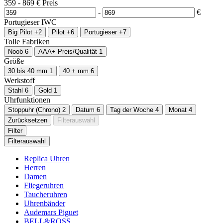
359
-
869
€
Preis
-
€
Portugieser
IWC
Big Pilot
+2
Pilot
+6
Portugieser
+7
Tolle Fabriken
Noob
6
AAA+ Preis/Qualität
1
Größe
30 bis 40 mm
1
40 + mm
6
Werkstoff
Stahl
6
Gold
1
Uhrfunktionen
Stoppuhr (Chrono)
2
Datum
6
Tag der Woche
4
Monat
4
Zurücksetzen
Filterauswahl
Filter
Filterauswahl
Replica Uhren
Herren
Damen
Fliegeruhren
Taucheruhren
Uhrenbänder
Audemars Piguet
BELL&ROSS