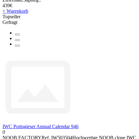
439€
+ Warenkorb
Topseller
Gefragt
IWC Portugieser Annual Calendar 946
0
NOOB FACTORYRef. IW503504Hochwertige NOOB clone IWC