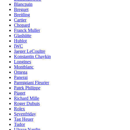
Blancpain
Breguet
Breitling
Cartier
Chopard
Franck Muller
Glashütte
Hublot
IWC
Jaeger LeCoultre
Konstantin Chaykin
Longines
Montblanc
Omega
Panerai
Parmigiani Fleurier
Patek Philippe
Piaget
Richard Mille
Roger Dubuis
Rolex
Sevenfriday
Tag Heuer
Tudor
Ulysse Nardin