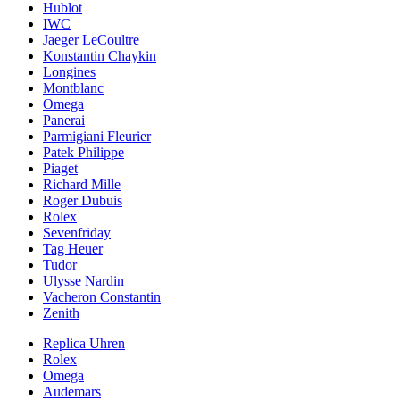
Hublot
IWC
Jaeger LeCoultre
Konstantin Chaykin
Longines
Montblanc
Omega
Panerai
Parmigiani Fleurier
Patek Philippe
Piaget
Richard Mille
Roger Dubuis
Rolex
Sevenfriday
Tag Heuer
Tudor
Ulysse Nardin
Vacheron Constantin
Zenith
Replica Uhren
Rolex
Omega
Audemars