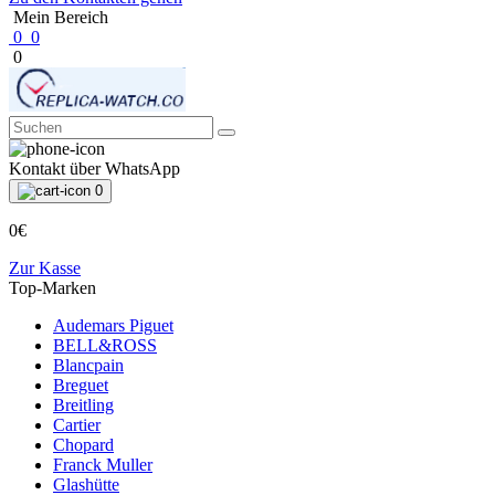
Mein Bereich
0
0
0
Kontakt über WhatsApp
0
0€
Zur Kasse
Top-Marken
Audemars Piguet
BELL&ROSS
Blancpain
Breguet
Breitling
Cartier
Chopard
Franck Muller
Glashütte