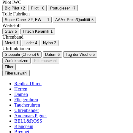
Pilot
IWC
Big Pilot
+2
Pilot
+6
Portugieser
+7
Tolle Fabriken
Super Clone: ZF, EW ...
1
AAA+ Preis/Qualität
5
Werkstoff
Stahl
5
Hitech Keramik
1
Uhrenband
Metall
1
Leder
4
Nylon
2
Uhrfunktionen
Stoppuhr (Chrono)
6
Datum
6
Tag der Woche
5
Zurücksetzen
Filterauswahl
Filter
Filterauswahl
Replica Uhren
Herren
Damen
Fliegeruhren
Taucheruhren
Uhrenbänder
Audemars Piguet
BELL&ROSS
Blancpain
Breguet