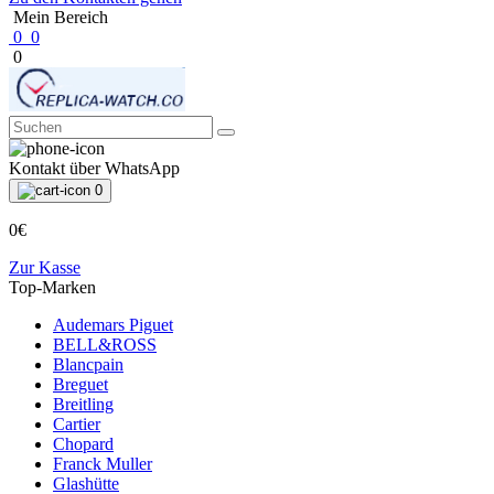
Mein Bereich
0
0
0
Kontakt über WhatsApp
0
0€
Zur Kasse
Top-Marken
Audemars Piguet
BELL&ROSS
Blancpain
Breguet
Breitling
Cartier
Chopard
Franck Muller
Glashütte