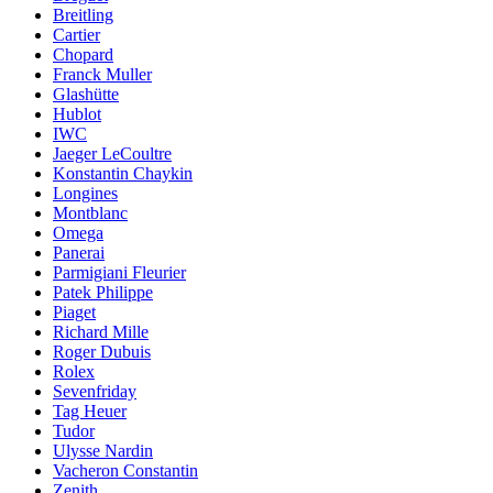
Breitling
Cartier
Chopard
Franck Muller
Glashütte
Hublot
IWC
Jaeger LeCoultre
Konstantin Chaykin
Longines
Montblanc
Omega
Panerai
Parmigiani Fleurier
Patek Philippe
Piaget
Richard Mille
Roger Dubuis
Rolex
Sevenfriday
Tag Heuer
Tudor
Ulysse Nardin
Vacheron Constantin
Zenith