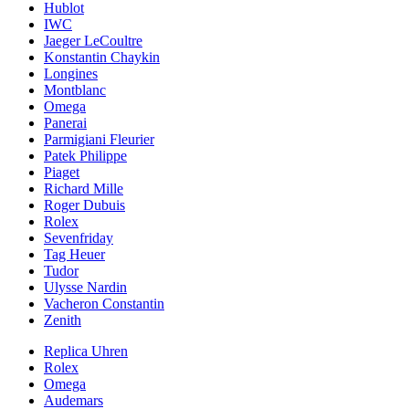
Hublot
IWC
Jaeger LeCoultre
Konstantin Chaykin
Longines
Montblanc
Omega
Panerai
Parmigiani Fleurier
Patek Philippe
Piaget
Richard Mille
Roger Dubuis
Rolex
Sevenfriday
Tag Heuer
Tudor
Ulysse Nardin
Vacheron Constantin
Zenith
Replica Uhren
Rolex
Omega
Audemars