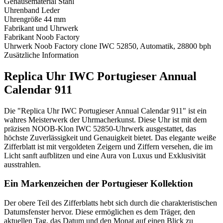
Gehäusematerial
Stahl
Uhrenband
Leder
Uhrengröße
44 mm
Fabrikant und Uhrwerk
Fabrikant
Noob Factory
Uhrwerk
Noob Factory clone IWC 52850, Automatik, 28800 bph
Zusätzliche Information
Replica Uhr IWC Portugieser Annual
Calendar 911
Die "Replica Uhr IWC Portugieser Annual Calendar 911" ist ein
wahres Meisterwerk der Uhrmacherkunst. Diese Uhr ist mit dem
präzisen NOOB-Klon IWC 52850-Uhrwerk ausgestattet, das
höchste Zuverlässigkeit und Genauigkeit bietet. Das elegante weiße
Zifferblatt ist mit vergoldeten Zeigern und Ziffern versehen, die im
Licht sanft aufblitzen und eine Aura von Luxus und Exklusivität
ausstrahlen.
Ein Markenzeichen der Portugieser Kollektion
Der obere Teil des Zifferblatts hebt sich durch die charakteristischen
Datumsfenster hervor. Diese ermöglichen es dem Träger, den
aktuellen Tag, das Datum und den Monat auf einen Blick zu