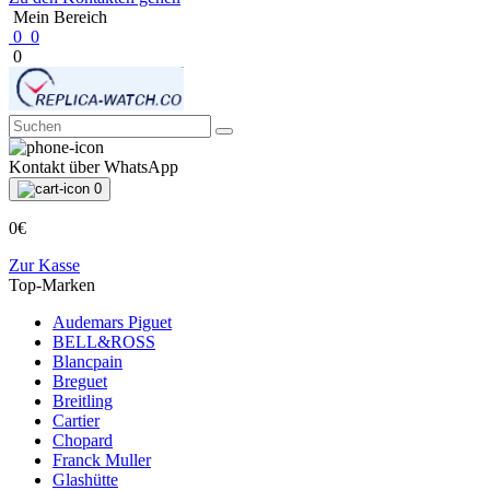
Mein Bereich
0
0
0
Kontakt über WhatsApp
0
0€
Zur Kasse
Top-Marken
Audemars Piguet
BELL&ROSS
Blancpain
Breguet
Breitling
Cartier
Chopard
Franck Muller
Glashütte