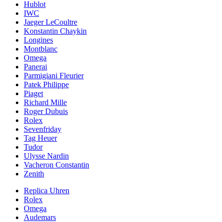
Hublot
IWC
Jaeger LeCoultre
Konstantin Chaykin
Longines
Montblanc
Omega
Panerai
Parmigiani Fleurier
Patek Philippe
Piaget
Richard Mille
Roger Dubuis
Rolex
Sevenfriday
Tag Heuer
Tudor
Ulysse Nardin
Vacheron Constantin
Zenith
Replica Uhren
Rolex
Omega
Audemars