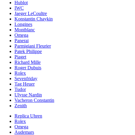
Hublot
IWC
Jaeger LeCoultre
Konstantin Chaykin
Longines
Montblanc
Omega
Panerai
Parmigiani Fleurier
Patek Philippe
Piaget
Richard Mille
Roger Dubuis
Rolex
Sevenfriday
Tag Heuer
Tudor
Ulysse Nardin
Vacheron Constantin
Zenith
Replica Uhren
Rolex
Omega
Audemars