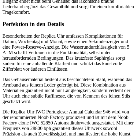
Eleganz endet nicht beim Gehäuse; das lakonische braune
Lederband ergänzt das Gesamtbild und sorgt für einen komfortablen
Tragekomfort.
Perfektion in den Details
Besonderheiten der Replica Uhr umfassen Komplikationen für
Datum, Wochentag und Monat, sowie einen Sekundenzeiger und
eine Power-Reserve-Anzeige. Die Wasserundurchlässigkeit von 5
ATM schafft Vertrauen in die Funktionalität, selbst unter
herausfordernden Bedingungen. Das kratzfeste Saphirglas sorgt
zudem für eine anhaltende Klarheit und schützt das kunstvolle
Zifferblatt vor äußeren Einflüssen.
Das Gehäusematerial besteht aus beschichtetem Stahl, während das
Armband aus feinem Leder gefertigt ist. Diese Kombination aus
Materialien garantiert nicht nur Langlebigkeit, sondern verleiht der
Uhr auch eine subtile Raffinesse, die von Kennern des feinen Stils
geschätzt wird.
Die Replica Uhr IWC Portugieser Annual Calendar 946 wird von
der renommierten Noob Factory produziert und ist mit dem Noob
Factory clone IWC 52850 Automatikuhrwerk ausgestattet. Mit einer
Frequenz von 28800 bph garantiert dieses Uhrwerk sowohl
Präzision als auch Zuverlässigkeit und manifestiert die hohe Kunst