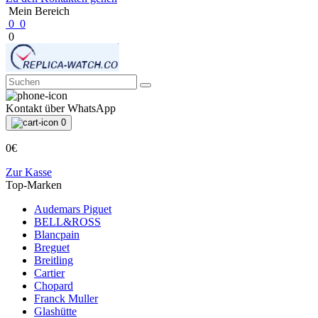
Mein Bereich
0
0
0
Kontakt über WhatsApp
0
0€
Zur Kasse
Top-Marken
Audemars Piguet
BELL&ROSS
Blancpain
Breguet
Breitling
Cartier
Chopard
Franck Muller
Glashütte