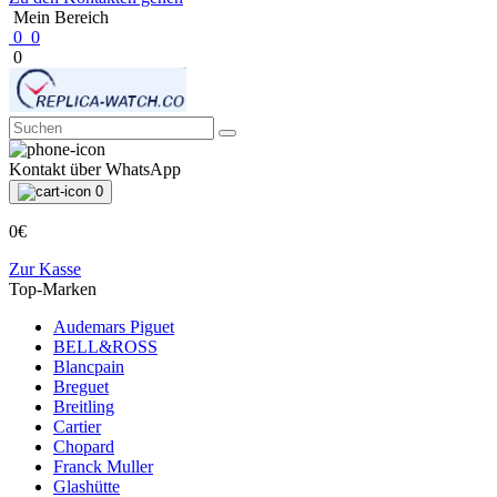
Mein Bereich
0
0
0
Kontakt über WhatsApp
0
0€
Zur Kasse
Top-Marken
Audemars Piguet
BELL&ROSS
Blancpain
Breguet
Breitling
Cartier
Chopard
Franck Muller
Glashütte