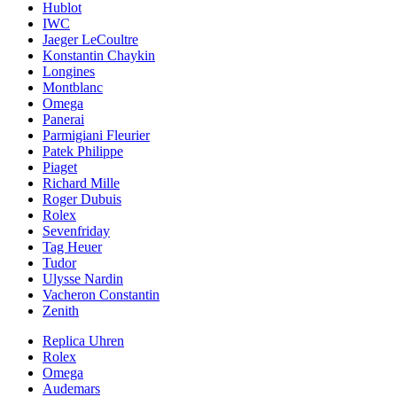
Hublot
IWC
Jaeger LeCoultre
Konstantin Chaykin
Longines
Montblanc
Omega
Panerai
Parmigiani Fleurier
Patek Philippe
Piaget
Richard Mille
Roger Dubuis
Rolex
Sevenfriday
Tag Heuer
Tudor
Ulysse Nardin
Vacheron Constantin
Zenith
Replica Uhren
Rolex
Omega
Audemars