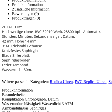
Produktbeschreibung
Produktinformation
Zusätzliche Information
Bewertungen (0)
Produktfragen
(0)
ZF FACTORY
Hochwertige clone IWC 52010 Werk, 28800 bph, Automatik.
Stunden, Minuten, Sekundenzeiger, Datum.
42 mm, Höhe 14 mm.
316L Edelstahl Gehäuse.
Kratzfestes Saphirglas.
Blaue Zifferblatt.
Saphirglasboden.
Leder Armband.
Wasserdicht 30m.
Weitere passende Kategorien:
Replica Uhren
,
IWC Replica Uhren
,
S
Produktinformation
Besonderheiten
Komplikation
Chronograph, Datum
Wasserundurchlässigkeit
Wasserdicht 3 ATM
Armbanduhrglas
Saphirglas