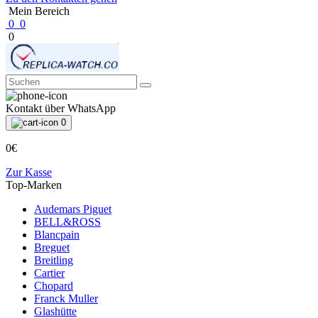
Mein Bereich
0
0
0
Kontakt über WhatsApp
0
0€
Zur Kasse
Top-Marken
Audemars Piguet
BELL&ROSS
Blancpain
Breguet
Breitling
Cartier
Chopard
Franck Muller
Glashütte