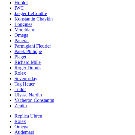
Hublot
IWC
Jaeger LeCoultre
Konstantin Chaykin
Longines
Montblanc
Omega
Panerai
Parmigiani Fleurier
Patek Philippe
Piaget
Richard Mille
Roger Dubuis
Rolex
Sevenfriday
Tag Heuer
Tudor
Ulysse Nardin
Vacheron Constantin
Zenith
Replica Uhren
Rolex
Omega
Audemars