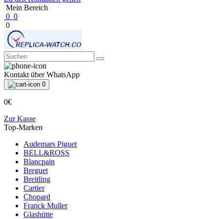
Mein Bereich
0
0
0
Kontakt über WhatsApp
0
0€
Zur Kasse
Top-Marken
Audemars Piguet
BELL&ROSS
Blancpain
Breguet
Breitling
Cartier
Chopard
Franck Muller
Glashütte