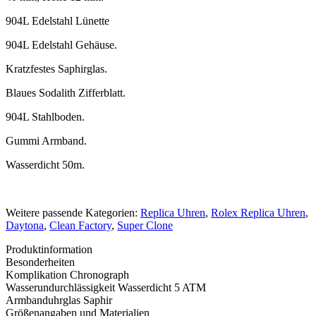
904L Edelstahl Lünette
904L Edelstahl Gehäuse.
Kratzfestes Saphirglas.
Blaues Sodalith Zifferblatt.
904L Stahlboden.
Gummi Armband.
Wasserdicht 50m.
Weitere passende Kategorien:
Replica Uhren
,
Rolex Replica Uhren
,
Daytona
,
Clean Factory
,
Super Clone
Produktinformation
Besonderheiten
Komplikation
Chronograph
Wasserundurchlässigkeit
Wasserdicht 5 ATM
Armbanduhrglas
Saphir
Größenangaben und Materialien