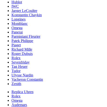
Hublot
IWC
Jaeger LeCoultre
Konstantin Chaykin
Longines
Montblanc
Omega
Panerai
Parmigiani Fleurier
Patek Philippe
Piaget
Richard Mille
Roger Dubuis
Rolex
Sevenfriday
Tag Heuer
Tudor
Ulysse Nardin
Vacheron Constantin
Zenith
Replica Uhren
Rolex
Omega
Audemars