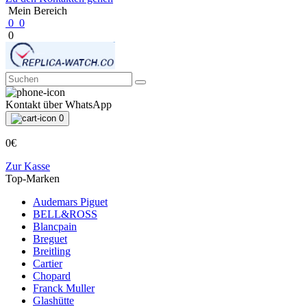
Mein Bereich
0
0
0
Kontakt über WhatsApp
0
0€
Zur Kasse
Top-Marken
Audemars Piguet
BELL&ROSS
Blancpain
Breguet
Breitling
Cartier
Chopard
Franck Muller
Glashütte