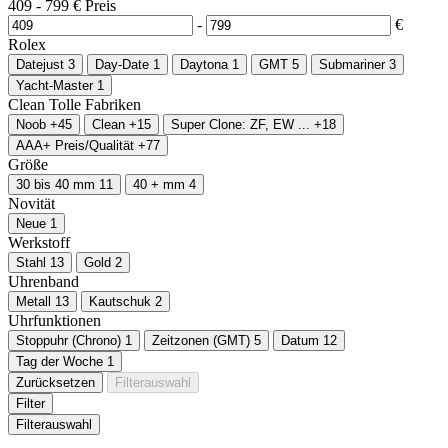
409
-
799
€
Preis
-
€
Rolex
Datejust
3
Day-Date
1
Daytona
1
GMT
5
Submariner
3
Yacht-Master
1
Clean
Tolle Fabriken
Noob
+45
Clean
+15
Super Clone: ZF, EW ...
+18
AAA+ Preis/Qualität
+77
Größe
30 bis 40 mm
11
40 + mm
4
Novität
Neue
1
Werkstoff
Stahl
13
Gold
2
Uhrenband
Metall
13
Kautschuk
2
Uhrfunktionen
Stoppuhr (Chrono)
1
Zeitzonen (GMT)
5
Datum
12
Tag der Woche
1
Zurücksetzen
Filterauswahl
Filter
Filterauswahl