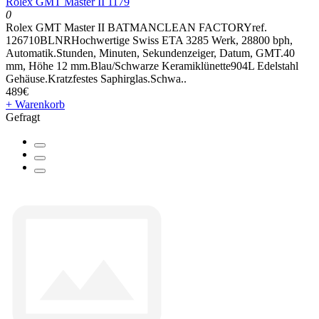
Rolex GMT Master II 1179
0
Rolex GMT Master II BATMANCLEAN FACTORYref.
126710BLNRHochwertige Swiss ETA 3285 Werk, 28800 bph,
Automatik.Stunden, Minuten, Sekundenzeiger, Datum, GMT.40
mm, Höhe 12 mm.Blau/Schwarze Keramiklünette904L Edelstahl
Gehäuse.Kratzfestes Saphirglas.Schwa..
489€
+ Warenkorb
Gefragt