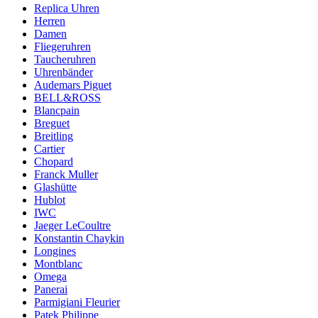
Replica Uhren
Herren
Damen
Fliegeruhren
Taucheruhren
Uhrenbänder
Audemars Piguet
BELL&ROSS
Blancpain
Breguet
Breitling
Cartier
Chopard
Franck Muller
Glashütte
Hublot
IWC
Jaeger LeCoultre
Konstantin Chaykin
Longines
Montblanc
Omega
Panerai
Parmigiani Fleurier
Patek Philippe