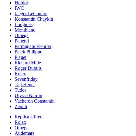
Hublot
IWC
Jaeger LeCoultre
Konstantin Chaykin
Longines
Montblanc
Omega
Panerai
Parmigiani Fleurier
Patek Philippe
Piaget
Richard Mille
Roger Dubuis
Rolex
Sevenfriday
Tag Heuer
Tudor
Ulysse Nardin
Vacheron Constantin
Zenith
Replica Uhren
Rolex
Omega
Audemars