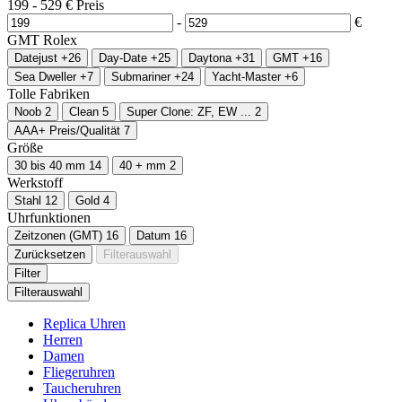
199
-
529
€
Preis
-
€
GMT
Rolex
Datejust
+26
Day-Date
+25
Daytona
+31
GMT
+16
Sea Dweller
+7
Submariner
+24
Yacht-Master
+6
Tolle Fabriken
Noob
2
Clean
5
Super Clone: ZF, EW ...
2
AAA+ Preis/Qualität
7
Größe
30 bis 40 mm
14
40 + mm
2
Werkstoff
Stahl
12
Gold
4
Uhrfunktionen
Zeitzonen (GMT)
16
Datum
16
Zurücksetzen
Filterauswahl
Filter
Filterauswahl
Replica Uhren
Herren
Damen
Fliegeruhren
Taucheruhren