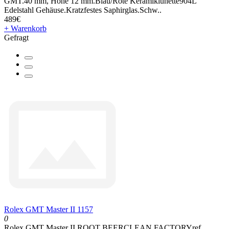
GMT.40 mm, Höhe 12 mm.Blau/Rote Keramiklünette904L
Edelstahl Gehäuse.Kratzfestes Saphirglas.Schw..
489€
+ Warenkorb
Gefragt
Rolex GMT Master II 1157
0
Rolex GMT Master II ROOT BEERCLEAN FACTORYref.