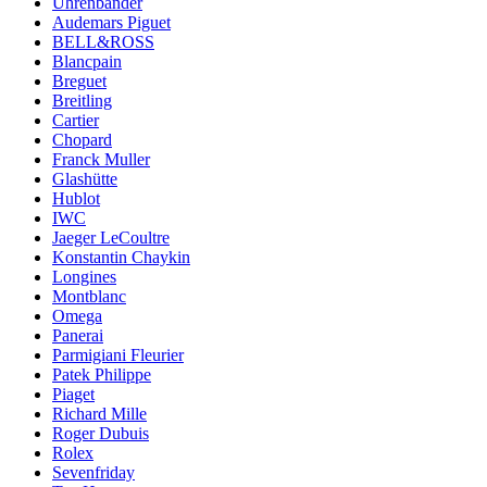
Uhrenbänder
Audemars Piguet
BELL&ROSS
Blancpain
Breguet
Breitling
Cartier
Chopard
Franck Muller
Glashütte
Hublot
IWC
Jaeger LeCoultre
Konstantin Chaykin
Longines
Montblanc
Omega
Panerai
Parmigiani Fleurier
Patek Philippe
Piaget
Richard Mille
Roger Dubuis
Rolex
Sevenfriday