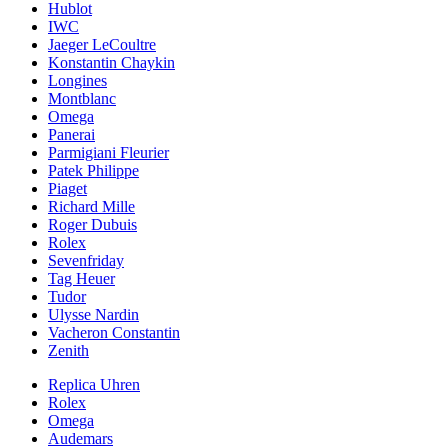
Hublot
IWC
Jaeger LeCoultre
Konstantin Chaykin
Longines
Montblanc
Omega
Panerai
Parmigiani Fleurier
Patek Philippe
Piaget
Richard Mille
Roger Dubuis
Rolex
Sevenfriday
Tag Heuer
Tudor
Ulysse Nardin
Vacheron Constantin
Zenith
Replica Uhren
Rolex
Omega
Audemars