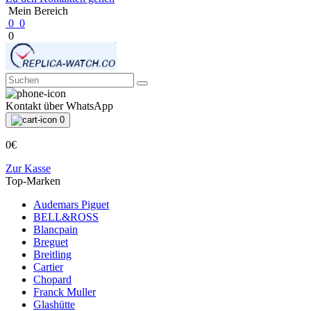
Mein Bereich
0
0
0
Kontakt über WhatsApp
0
0€
Zur Kasse
Top-Marken
Audemars Piguet
BELL&ROSS
Blancpain
Breguet
Breitling
Cartier
Chopard
Franck Muller
Glashütte